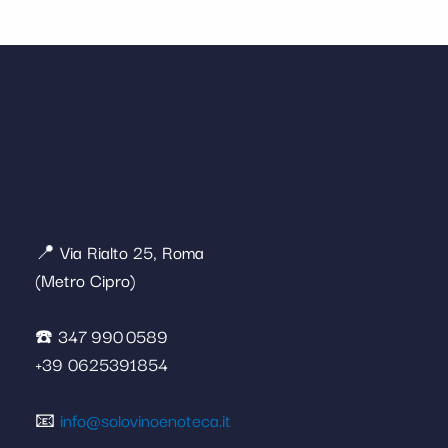
📍 Via Rialto 25, Roma
(Metro Cipro)
☎️ 347 990 0589
+39 0625391854
📧
info@solovinoenoteca.it