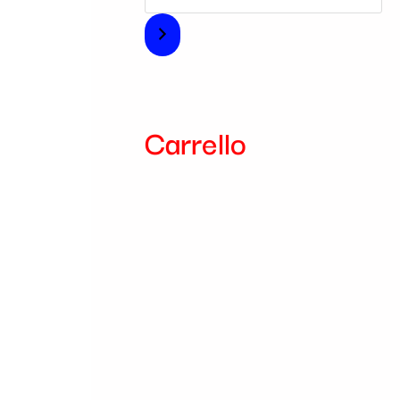
i
a
Carrello