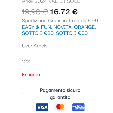
era:
è:
Arkè 2024 VAL DI SOLE
19,90 €.
16,72 €.
19,90
€
16,72
€
Spedizione Gratis in Italia da €99
EASY & FUN
,
NOVITÀ
,
ORANGE
,
SOTTO I €20
,
SOTTO I €30
Uve: Arneis
12%
Esaurito
Pagamento sicuro
garantito