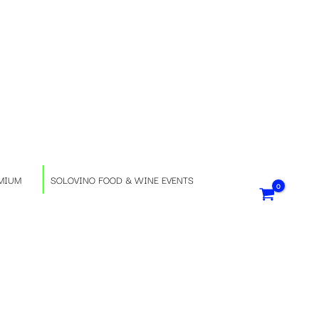
S
e
l
e
z
MIUM
SOLOVINO FOOD & WINE EVENTS
i
o
n
a