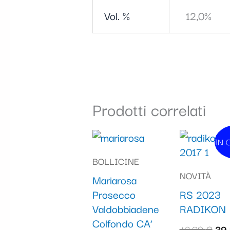
Vol. %
12,0%
Prodotti correlati
Il
IN 
I
pre
BOLLICINE
ori
NOVITÀ
Mariarosa
era
Prosecco
RS 2023
42,
Valdobbiadene
RADIKON
Colfondo CA’
42,90
€
39