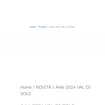
Home
Prodotti
Arkè 2024 VAL DI SOLE
Il
Il
Home
/
NOVITÀ
/ Arkè 2024 VAL DI
prezzo
prezzo
SOLE
originale
attuale