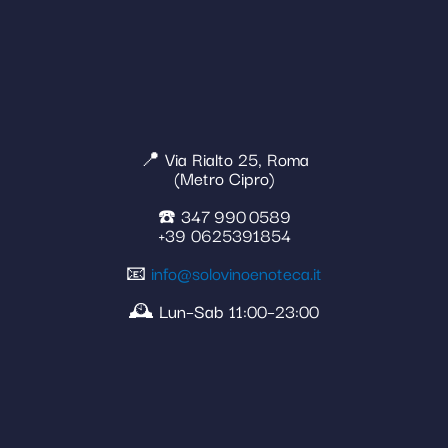
📍 Via Rialto 25, Roma
(Metro Cipro)
☎️ 347 990 0589
+39 0625391854
📧
info@solovinoenoteca.it
🕰️ Lun–Sab 11:00–23:00