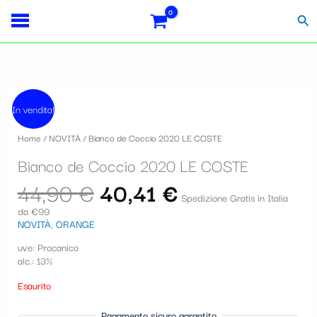
Vai
S
al
Cer
contenuto
e
l
e
Il
Il
z
prezzo
prezzo
In vendita!
originale
attuale
i
era:
è:
Home
/
NOVITÀ
/ Bianco de Coccio 2020 LE COSTE
44,90 €.
40,41 €.
o
Bianco de Coccio 2020 LE COSTE
n
44,90
€
40,41
€
a
Spedizione Gratis in Italia
da €99
u
NOVITÀ
,
ORANGE
n
uve: Procanico
a
alc.: 13%
c
Esaurito
a
Pagamento sicuro garantito