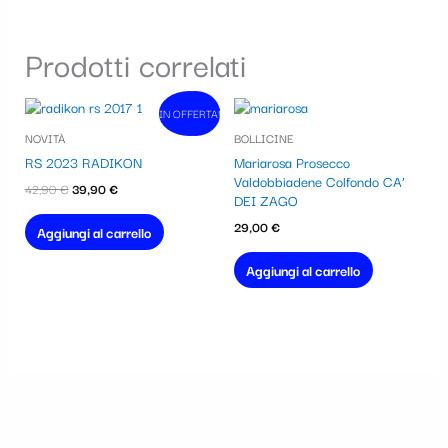
Prodotti correlati
Il
Il
IN OFFERTA!
In vendita!
prezzo
prezzo
NOVITÀ
BOLLICINE
originale
attuale
era:
è:
RS 2023 RADIKON
Mariarosa Prosecco
42,90 €.
39,90 €.
Valdobbiadene Colfondo CA’
42,90
€
39,90
€
DEI ZAGO
29,00
€
Aggiungi al carrello
Aggiungi al carrello