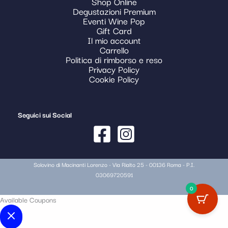
Shop Online
Degustazioni Premium
Eventi Wine Pop
Gift Card
Il mio account
Carrello
Politica di rimborso e reso
Privacy Policy
Cookie Policy
Seguici sui Social
Solovino di Macinanti Lorenzo - Via Rialto 25 - 00136 Roma - P.I.
03069720591
0
Available Coupons