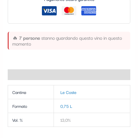
t
e
g
o
🔥
7 persone
stanno guardando questo vino in questo
momento
r
i
a
Informazioni aggiuntive
Cantina
Le Coste
Formato
0,75 L
Vol. %
13,0%