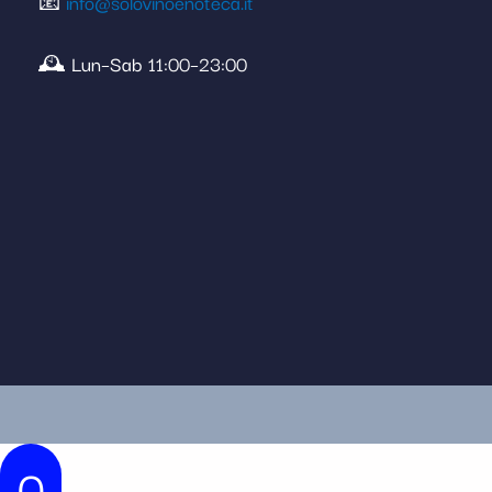
📧
info@solovinoenoteca.it
🕰️ Lun–Sab 11:00–23:00
0