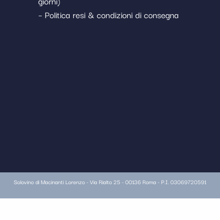
giorni)
– Politica resi & condizioni di consegna
Solovino di Macinanti Lorenzo - Via Rialto 25 - 00136 Roma - P.I. 03069720591