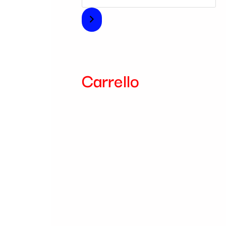
i
a
Carrello