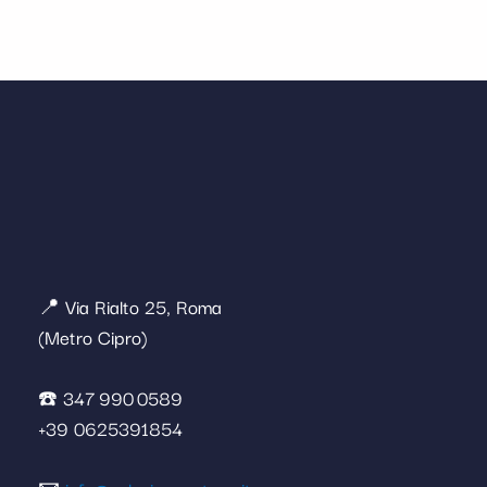
📍 Via Rialto 25, Roma
(Metro Cipro)
☎️ 347 990 0589
+39 0625391854