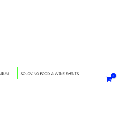
S
e
l
e
z
MIUM
SOLOVINO FOOD & WINE EVENTS
i
o
n
a