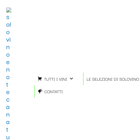
Vai
Importo
Totale
al
fiscale:
Carrello:
contenuto
TUTTI I VINI
LE SELEZIONI DI SOLOVINO
CONTATTI