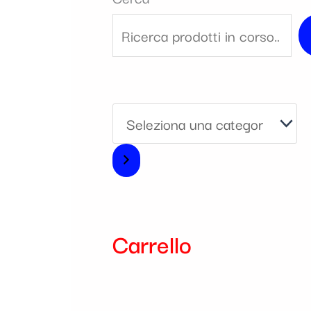
i
a
Carrello