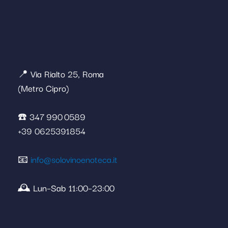
📍 Via Rialto 25, Roma
(Metro Cipro)
☎️ 347 990 0589
+39 0625391854
📧
info@solovinoenoteca.it
🕰️ Lun–Sab 11:00–23:00