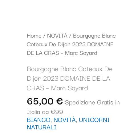
Bourgogne
Home
/
NOVITÀ
/ Bourgogne Blanc
Blanc
Coteaux De Dijon 2023 DOMAINE
Coteaux
DE LA CRAS – Marc Soyard
De
Bourgogne Blanc Coteaux De
Dijon
Dijon 2023 DOMAINE DE LA
2023
DOMAINE
CRAS – Marc Soyard
DE
65,00
€
Spedizione Gratis in
LA
Italia da €99
CRAS
BIANCO
,
NOVITÀ
,
UNICORNI
-
NATURALI
Marc