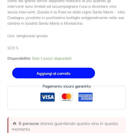
come dei grandi terroir sappiano restituire di più quando gli
t
interventi sono limitati ad accompagnare l’uva a diventare vino
senza interventi. Questa è la Riserva della vigna Santa Maria – lotto
e
Castagno, prodotta in pochissime bottiglie artigianalmente nella sua
cantina in località Santa Maria a Montalcino.
g
o
Uve: sangiovese grosso
r
13,5 %
i
Disponibilità:
Solo 1 pezzi disponibili
a
Aggiungi al carrello
Pagamento sicuro garantito
🔥
9 persone
stanno guardando questo vino in questo
momento