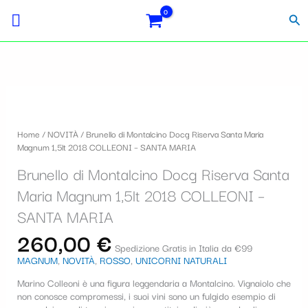
Vai
Importo
Totale
S
al
fiscale:
Carrello:
Cer
contenuto
e
l
e
Brunello
z
di
i
Montalcino
Home
/
NOVITÀ
/ Brunello di Montalcino Docg Riserva Santa Maria
Docg
o
Magnum 1,5lt 2018 COLLEONI – SANTA MARIA
Riserva
Santa
n
Brunello di Montalcino Docg Riserva Santa
Maria
a
Magnum
Maria Magnum 1,5lt 2018 COLLEONI –
1,5lt
u
SANTA MARIA
2018
COLLEONI
n
260,00
€
-
Spedizione Gratis in Italia da €99
a
SANTA
MAGNUM
,
NOVITÀ
,
ROSSO
,
UNICORNI NATURALI
MARIA
c
quantità
Marino Colleoni è una figura leggendaria a Montalcino. Vignaiolo che
non conosce compromessi, i suoi vini sono un fulgido esempio di
a