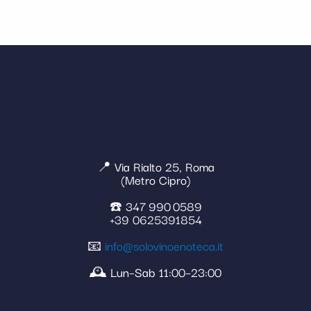
📍 Via Rialto 25, Roma
(Metro Cipro)
☎️ 347 990 0589
+39 0625391854
📧
info@solovinoenoteca.it
🕰️ Lun–Sab 11:00–23:00