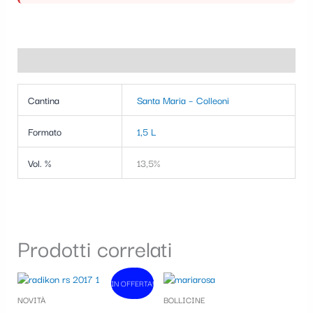
Informazioni aggiuntive
Cantina
Santa Maria – Colleoni
Formato
1,5 L
Vol. %
13,5%
Prodotti correlati
Il
Il
IN OFFERTA!
In vendita!
prezzo
prezzo
NOVITÀ
BOLLICINE
originale
attuale