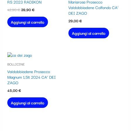
era:
è:
RS 2023 RADIKON
Mariarosa Prosecco
42,90 €.
39,90 €.
Valdobbiadene Colfondo CA’
42,90
€
39,90
€
DEI ZAGO
29,00
€
Aggiungi al carrello
Aggiungi al carrello
BOLLICINE
Valdobbiadene Prosecco
Magnum 1,5lt 2024 CA’ DEI
ZAGO
45,00
€
Aggiungi al carrello