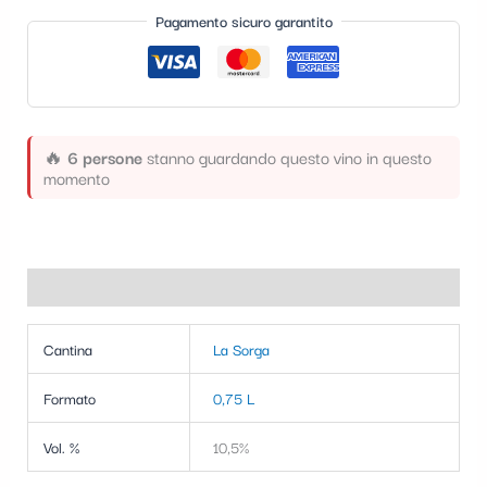
t
Pagamento sicuro garantito
e
g
o
r
🔥
6 persone
stanno guardando questo vino in questo
momento
i
a
Informazioni aggiuntive
Cantina
La Sorga
Formato
0,75 L
Vol. %
10,5%