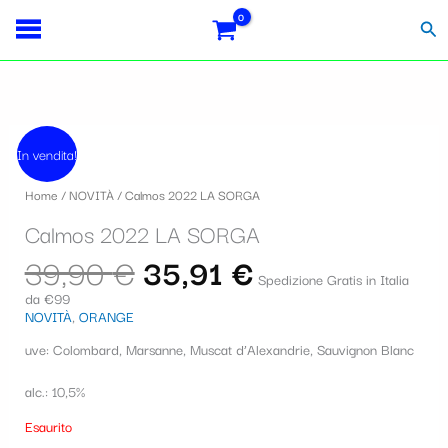
Vai
Importo
Totale
S
al
fiscale:
Carrello:
Cer
contenuto
e
l
e
Il
Il
z
prezzo
prezzo
In vendita!
originale
attuale
i
era:
è:
Home
/
NOVITÀ
/ Calmos 2022 LA SORGA
39,90 €.
35,91 €.
o
Calmos 2022 LA SORGA
n
39,90
€
35,91
€
a
Spedizione Gratis in Italia
da €99
u
NOVITÀ
,
ORANGE
n
uve: Colombard, Marsanne, Muscat d’Alexandrie, Sauvignon Blanc
a
alc.: 10,5%
c
Esaurito
a