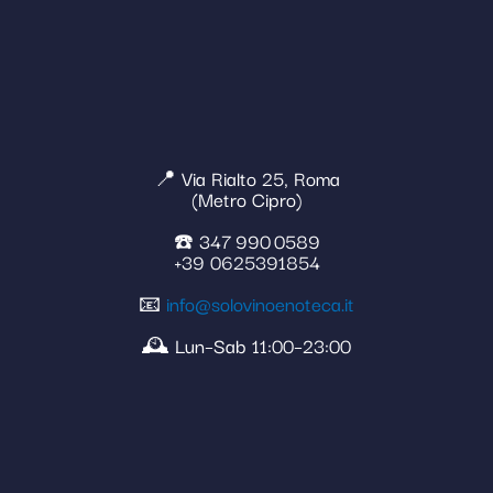
📍 Via Rialto 25, Roma
(Metro Cipro)
☎️ 347 990 0589
+39 0625391854
📧
info@solovinoenoteca.it
🕰️ Lun–Sab 11:00–23:00