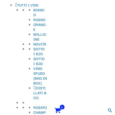
Vai
Importo
Totale
S
TUTTI I VINI
al
fiscale:
Carrello:
BIANC
contenuto
e
O
ROSSO
l
ORANG
e
E
BOLLIC
z
INE
NOVITÀ
i
SOTTO
o
I €20
SOTTO
n
I €30
VINO
a
SFUSO
u
(BAG IN
BOX)
n
DISTI
LLATI &
a
CO.
c
ROSATO
Cer
a
CHAMP