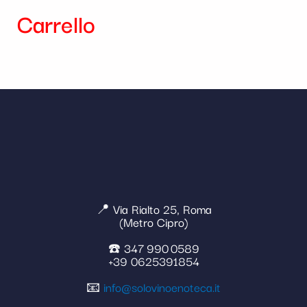
Carrello
📍 Via Rialto 25, Roma
(Metro Cipro)
☎️ 347 990 0589
+39 0625391854
📧
info@solovinoenoteca.it