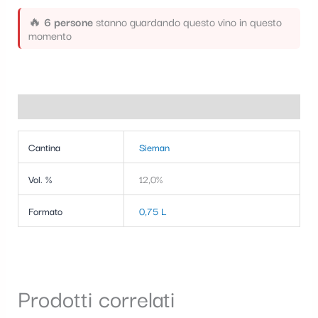
🔥
6 persone
stanno guardando questo vino in questo
momento
Informazioni aggiuntive
Cantina
Sieman
Vol. %
12,0%
Formato
0,75 L
Prodotti correlati