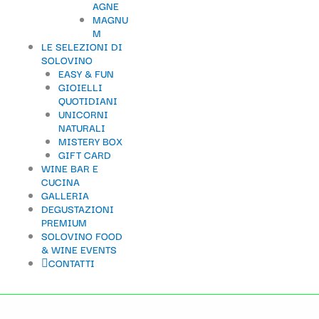
AGNE
t
MAGNU
M
e
LE SELEZIONI DI
g
SOLOVINO
EASY & FUN
o
GIOIELLI
QUOTIDIANI
r
UNICORNI
i
NATURALI
MISTERY BOX
a
GIFT CARD
WINE BAR E
CUCINA
GALLERIA
DEGUSTAZIONI
PREMIUM
SOLOVINO FOOD
& WINE EVENTS
CONTATTI