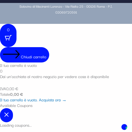
Solovino di Macinanti Lorenzo - Via Rialto 25 - 00136 Roma - P.I.
03069720591
0
Chiudi carrello
Il tuo carrello è vuoto
0
Dai un'occhiata al nostro negozio per vedere cosa è disponibile
IVA
0,00
€
Totale
0,00
€
Il tuo carrello è vuoto. Acquista ora →
Available Coupons
Loading coupons...