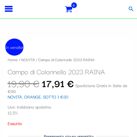
Vai
Importo
Totale
S
al
fiscale:
Carrello:
Cer
contenuto
e
l
e
Il
Il
z
prezzo
prezzo
In vendita!
originale
attuale
i
era:
è:
Home
/
NOVITÀ
/ Campo di Colonnello 2023 RAINA
19,90 €.
17,91 €.
o
Campo di Colonnello 2023 RAINA
n
19,90
€
17,91
€
a
Spedizione Gratis in Italia da
€99
u
NOVITÀ
,
ORANGE
,
SOTTO I €30
n
Uve: trebbiano spoletino
a
12,5%
c
Esaurito
a
Pagamento sicuro garantito