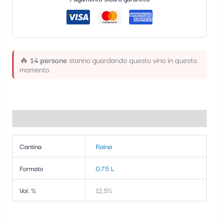
t
e
g
o
🔥
14 persone
stanno guardando questo vino in questo
momento
r
i
a
Informazioni aggiuntive
Cantina
Raina
Formato
0,75 L
Vol. %
12,5%