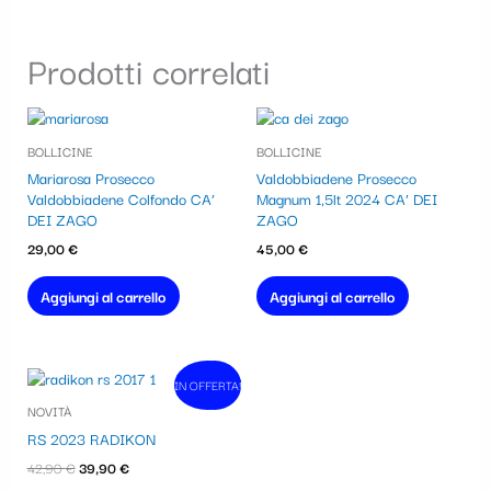
Prodotti correlati
BOLLICINE
BOLLICINE
Mariarosa Prosecco
Valdobbiadene Prosecco
Valdobbiadene Colfondo CA’
Magnum 1,5lt 2024 CA’ DEI
DEI ZAGO
ZAGO
29,00
€
45,00
€
Aggiungi al carrello
Aggiungi al carrello
Il
Il
IN OFFERTA!
In vendita!
prezzo
prezzo
NOVITÀ
originale
attuale
era:
è:
RS 2023 RADIKON
42,90 €.
39,90 €.
42,90
€
39,90
€