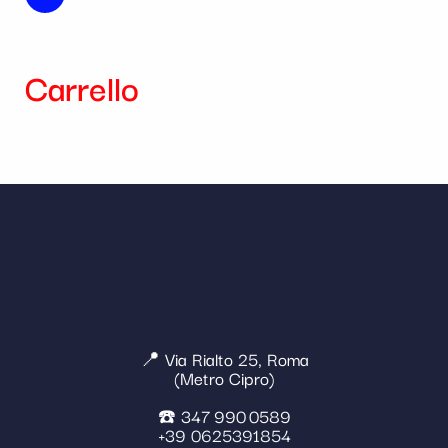
Carrello
📍 Via Rialto 25, Roma
(Metro Cipro)
☎️ 347 990 0589
+39 0625391854