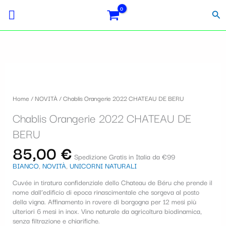
Vai
Importo
Totale
S
al
fiscale:
Carrello:
Cer
contenuto
e
l
e
Chablis
z
Orangerie
i
2022
Home
/
NOVITÀ
/ Chablis Orangerie 2022 CHATEAU DE BERU
CHATEAU
o
DE
Chablis Orangerie 2022 CHATEAU DE
BERU
n
quantità
BERU
a
85,00
€
u
Spedizione Gratis in Italia da €99
BIANCO
,
NOVITÀ
,
UNICORNI NATURALI
n
Cuvée in tiratura confidenziale dello Chateau de Béru che prende il
a
nome dall’edificio di epoca rinascimentale che sorgeva al posto
c
della vigna. Affinamento in rovere di borgogna per 12 mesi più
ulteriori 6 mesi in inox. Vino naturale da agricoltura biodinamica,
a
senza filtrazione e chiarifiche.