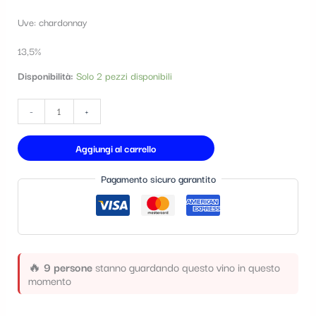
t
Uve: chardonnay
e
13,5%
g
Disponibilità:
Solo 2 pezzi disponibili
o
r
-
+
i
a
Aggiungi al carrello
Pagamento sicuro garantito
🔥
9 persone
stanno guardando questo vino in questo
momento