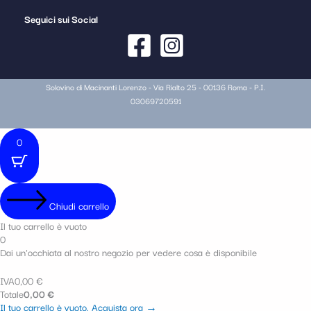
Seguici sui Social
Solovino di Macinanti Lorenzo - Via Rialto 25 - 00136 Roma - P.I.
03069720591
0
Chiudi carrello
Il tuo carrello è vuoto
0
Dai un'occhiata al nostro negozio per vedere cosa è disponibile
IVA
0,00
€
Totale
0,00
€
Il tuo carrello è vuoto. Acquista ora →