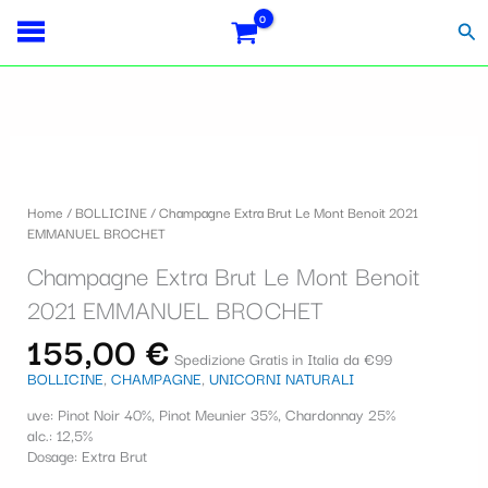
Vai
Importo
Totale
S
al
fiscale:
Carrello:
Cer
contenuto
e
l
e
z
i
Home
/
BOLLICINE
/ Champagne Extra Brut Le Mont Benoit 2021
o
EMMANUEL BROCHET
n
Champagne Extra Brut Le Mont Benoit
a
2021 EMMANUEL BROCHET
u
155,00
€
Spedizione Gratis in Italia da €99
n
BOLLICINE
,
CHAMPAGNE
,
UNICORNI NATURALI
a
uve: Pinot Noir 40%, Pinot Meunier 35%, Chardonnay 25%
c
alc.: 12,5%
Dosage: Extra Brut
a