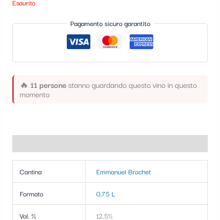
Esaurito
t
Pagamento sicuro garantito
e
g
o
r
🔥
11 persone
stanno guardando questo vino in questo
i
momento
a
Informazioni aggiuntive
Cantina
Emmanuel Brochet
Formato
0,75 L
Vol. %
12,5%