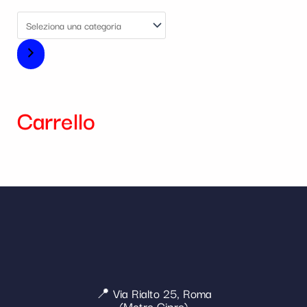
Carrello
📍 Via Rialto 25, Roma
(Metro Cipro)