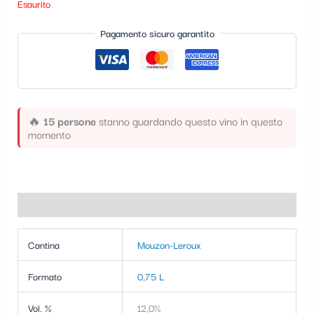
Esaurito
t
Pagamento sicuro garantito
e
g
o
r
🔥
15 persone
stanno guardando questo vino in questo
i
momento
a
Informazioni aggiuntive
Cantina
Mouzon-Leroux
Formato
0,75 L
Vol. %
12,0%