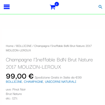
Vai
S
al
Cer
contenuto
e
l
e
z
i
Home
/
BOLLICINE
/ Champagne l’Ineffable BdN Brut Nature 2017
o
MOUZON-LEROUX
n
Champagne l’Ineffable BdN Brut Nature
a
2017 MOUZON-LEROUX
u
99,00
€
Spedizione Gratis in Italia da €99
n
BOLLICINE
,
CHAMPAGNE
,
UNICORNI NATURALI
a
uve: Pinot Noir
c
Brut Nature
alc.: 12%
a