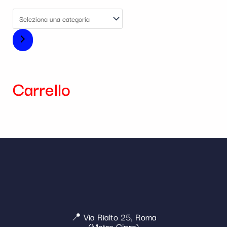
Carrello
📍 Via Rialto 25, Roma
(Metro Cipro)