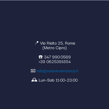
📍 Via Rialto 25, Roma
(Metro Cipro)
☎️ 347 990 0589
+39 0625391854
📧
info@solovinoenoteca.it
🕰️ Lun–Sab 11:00–23:00