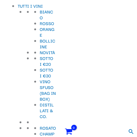
Vai
Importo
Totale
Champagne
S
TUTTI I VINI
al
fiscale:
Carrello:
Petit
BIANC
contenuto
Meslier
e
O
Extra
ROSSO
l
Brut
ORANG
LAHERTE
e
E
FRERES
BOLLIC
quantità
z
INE
NOVITÀ
i
SOTTO
o
I €20
SOTTO
n
I €30
VINO
a
SFUSO
u
(BAG IN
BOX)
n
DISTIL
LATI &
a
CO.
c
ROSATO
Cer
a
CHAMP