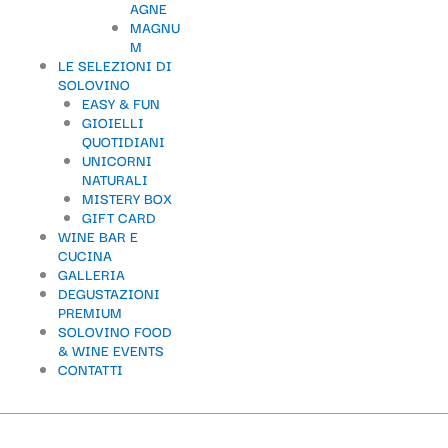
AGNE
t
MAGNU
M
e
LE SELEZIONI DI
g
SOLOVINO
EASY & FUN
o
GIOIELLI
QUOTIDIANI
r
UNICORNI
i
NATURALI
MISTERY BOX
a
GIFT CARD
WINE BAR E
CUCINA
GALLERIA
DEGUSTAZIONI
PREMIUM
SOLOVINO FOOD
& WINE EVENTS
CONTATTI