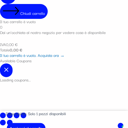
Chiudi carrello
Il tuo carrello è vuoto
0
Dai un'occhiata al nostro negozio per vedere cosa è disponibile
IVA
0,00
€
Totale
0,00
€
Il tuo carrello è vuoto. Acquista ora →
Available Coupons
Loading coupons...
Champagne
Disponibilità:
Solo 1 pezzi disponibili
Petit
Meslier
Aggiungi al carrello