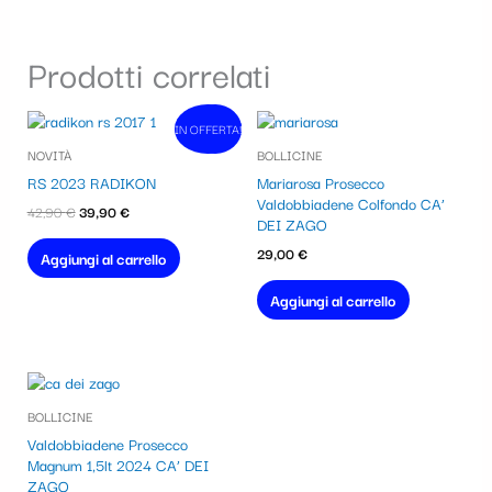
Prodotti correlati
Il
Il
IN OFFERTA!
In vendita!
prezzo
prezzo
NOVITÀ
BOLLICINE
originale
attuale
era:
è:
RS 2023 RADIKON
Mariarosa Prosecco
42,90 €.
39,90 €.
Valdobbiadene Colfondo CA’
42,90
€
39,90
€
DEI ZAGO
29,00
€
Aggiungi al carrello
Aggiungi al carrello
BOLLICINE
Valdobbiadene Prosecco
Magnum 1,5lt 2024 CA’ DEI
ZAGO