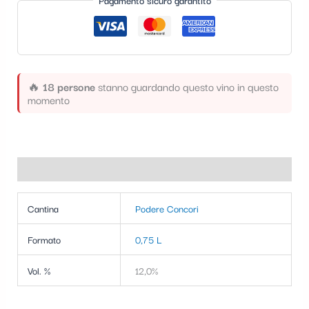
Pagamento sicuro garantito
t
e
g
o
🔥
18 persone
stanno guardando questo vino in questo
r
momento
i
a
Informazioni aggiuntive
Cantina
Podere Concori
Formato
0,75 L
Vol. %
12,0%