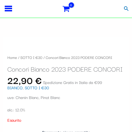
Vai
S
al
Cer
contenuto
e
l
e
z
i
Home
/
SOTTO I €30
/ Concori Bianco 2023 PODERE CONCORI
o
Concori Bianco 2023 PODERE CONCORI
n
22,90
€
a
Spedizione Gratis in Italia da €99
BIANCO
,
SOTTO I €30
u
uve: Chenin Blanc, Pinot Blanc
n
a
alc.: 12.0%
c
Esaurito
a