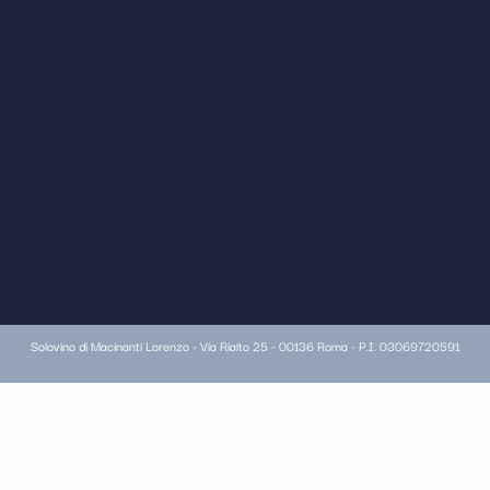
Solovino di Macinanti Lorenzo - Via Rialto 25 - 00136 Roma - P.I. 03069720591