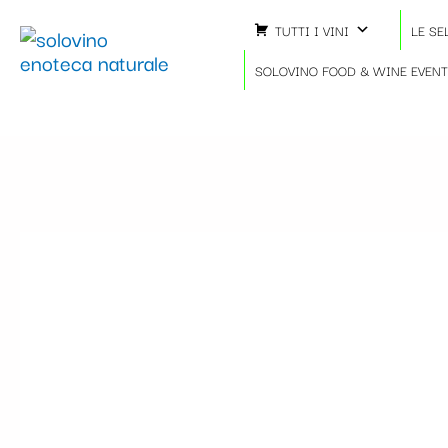
Vai
TUTTI I VINI
LE SE
al
contenuto
SOLOVINO FOOD & WINE EVEN