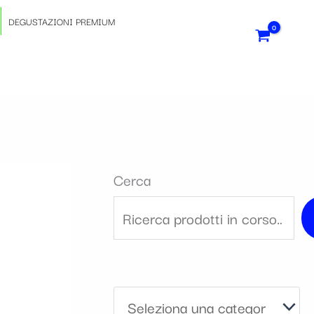
S
DEGUSTAZIONI PREMIUM
e
l
e
z
Cerca
i
o
n
a