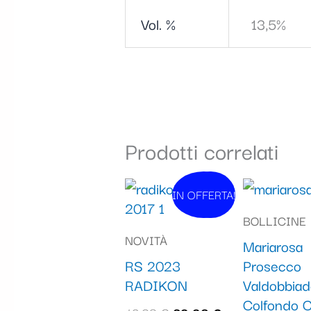
Vol. %
13,5%
Prodotti correlati
Il
Il
IN OFFERTA!
In vendita!
prezzo
prezzo
BOLLICINE
originale
attuale
NOVITÀ
Mariarosa
era:
è:
RS 2023
Prosecco
42,90 €.
39,90 €.
RADIKON
Valdobbia
Colfondo C