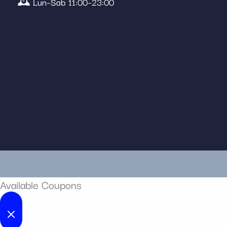
🕰️ Lun–Sab 11:00–23:00
Available Coupons