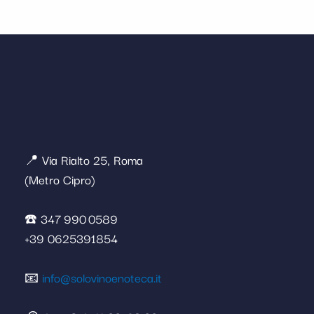
📍 Via Rialto 25, Roma
(Metro Cipro)
☎️ 347 990 0589
+39 0625391854
📧
info@solovinoenoteca.it