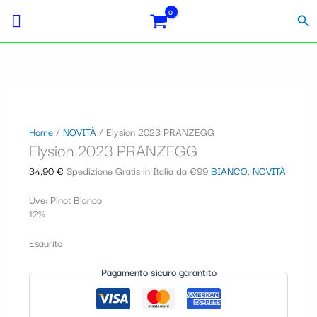
Vai
S
al
Cer
contenuto
e
l
e
z
i
Home
/
NOVITÀ
/ Elysion 2023 PRANZEGG
Elysion 2023 PRANZEGG
o
n
34,90
€
Spedizione Gratis in Italia da €99
BIANCO
,
NOVITÀ
a
Uve: Pinot Bianco
12%
u
n
Esaurito
a
Pagamento sicuro garantito
c
a