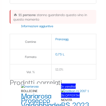
t
e
🔥
11 persone
stanno guardando questo vino in
questo momento
g
Informazioni aggiuntive
o
r
Pranzegg
Cantina
i
a
0,75 L
Formato
12,0%
Vol. %
Prodotti correlati
Il
Il
In vendita!
prezzo
prezzo
BOLLICINE
Mariarosa
originale
attuale
IN OFFERTA!
Prosecco
era:
è:
NOVITÀ
Valdobbiadene
RS 2023
42,90 €.
39,90 €.