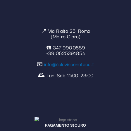
📍 Via Rialto 25, Roma
(Metro Cipro)
☎️ 347 990 0589
+39 0625391854
📧
info@solovinoenoteca.it
🕰️ Lun–Sab 11:00–23:00
PAGAMENTO SICURO