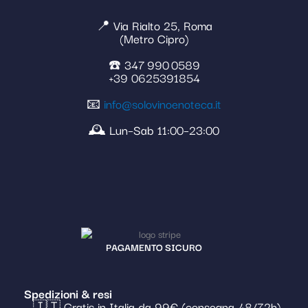
📍 Via Rialto 25, Roma
(Metro Cipro)
☎️ 347 990 0589
+39 0625391854
📧
info@solovinoenoteca.it
🕰️ Lun–Sab 11:00–23:00
PAGAMENTO SICURO
Spedizioni & resi
– 🇮🇹 Gratis in Italia da 99€ (consegna 48/72h)