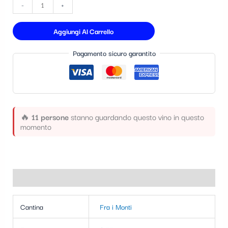
-
+
t
e
Aggiungi Al Carrello
g
Pagamento sicuro garantito
o
r
i
a
🔥
11 persone
stanno guardando questo vino in questo
momento
Informazioni aggiuntive
Cantina
Fra i Monti