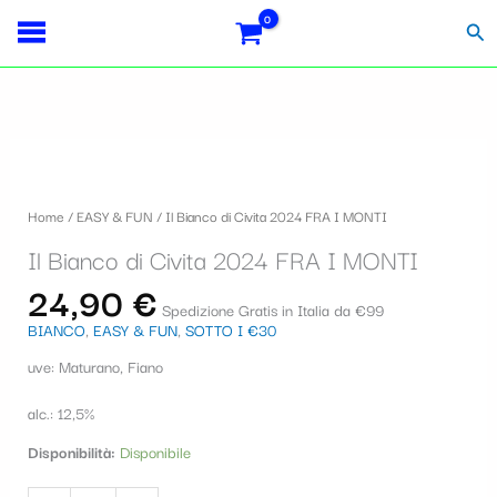
Vai
S
al
Cer
contenuto
e
l
e
Il
z
Bianco
i
di
Home
/
EASY & FUN
/ Il Bianco di Civita 2024 FRA I MONTI
Civita
o
2024
Il Bianco di Civita 2024 FRA I MONTI
FRA
n
I
24,90
€
a
MONTI
Spedizione Gratis in Italia da €99
quantità
BIANCO
,
EASY & FUN
,
SOTTO I €30
u
uve: Maturano, Fiano
n
a
alc.: 12,5%
c
Disponibilità:
Disponibile
a