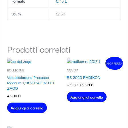
Formato
0,75 L
Vol. %
12,5%
Prodotti correlati
Il
Il
IN OFFERTA!
In vendita!
prezzo
prezzo
BOLLICINE
NOVITÀ
originale
attuale
era:
è:
Valdobbiadene Prosecco
RS 2023 RADIKON
42,90 €.
39,90 €.
Magnum 1,5lt 2024 CA’ DEI
42,90
€
39,90
€
ZAGO
45,00
€
Aggiungi al carrello
Aggiungi al carrello