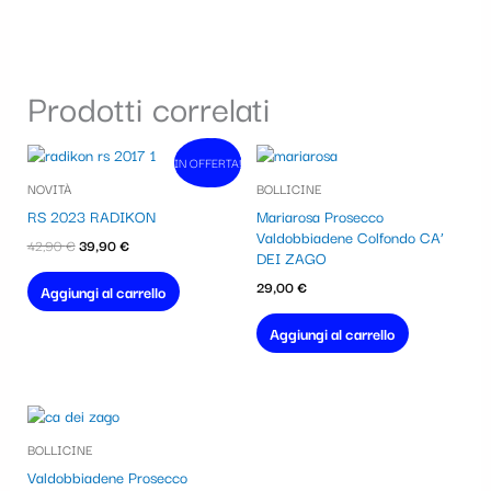
Prodotti correlati
Il
Il
IN OFFERTA!
In vendita!
prezzo
prezzo
NOVITÀ
BOLLICINE
originale
attuale
era:
è:
RS 2023 RADIKON
Mariarosa Prosecco
42,90 €.
39,90 €.
Valdobbiadene Colfondo CA’
42,90
€
39,90
€
DEI ZAGO
29,00
€
Aggiungi al carrello
Aggiungi al carrello
BOLLICINE
Valdobbiadene Prosecco