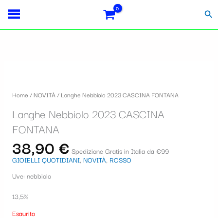
Vai
S
al
Cer
contenuto
e
l
e
z
i
Home
/
NOVITÀ
/ Langhe Nebbiolo 2023 CASCINA FONTANA
o
Langhe Nebbiolo 2023 CASCINA
n
FONTANA
a
38,90
€
u
Spedizione Gratis in Italia da €99
GIOIELLI QUOTIDIANI
,
NOVITÀ
,
ROSSO
n
Uve: nebbiolo
a
c
13,5%
a
Esaurito