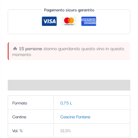
t
Pagamento sicuro garantito
e
g
o
r
🔥
15 persone
stanno guardando questo vino in questo
momento
i
a
Informazioni aggiuntive
Formato
0,75 L
Cantina
Cascina Fontana
Vol. %
13,5%