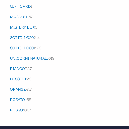
GIFT CARD
1
MAGNUM
157
MISTERY BOX
3
SOTTO I €20
214
SOTTO I €30
1176
UNICORNI NATURALI
619
BIANCO
737
DESSERT
26
ORANGE
417
ROSATO
168
ROSSO
1084