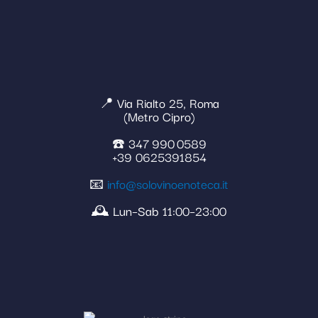
📍 Via Rialto 25, Roma
(Metro Cipro)
☎️ 347 990 0589
+39 0625391854
📧
info@solovinoenoteca.it
🕰️ Lun–Sab 11:00–23:00