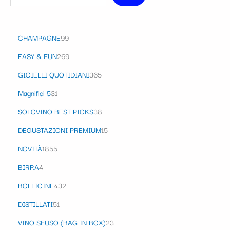
CHAMPAGNE
99
EASY & FUN
269
GIOIELLI QUOTIDIANI
365
Magnifici 5
31
SOLOVINO BEST PICKS
38
DEGUSTAZIONI PREMIUM
15
NOVITÀ
1855
BIRRA
4
BOLLICINE
432
DISTILLATI
51
VINO SFUSO (BAG IN BOX)
23