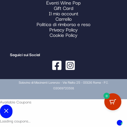
Eventi Wine Pop
Gift Card
Il mio account
Carrello
Politica di rimborso e reso
Privacy Policy
Cookie Policy
Seguici sui Social
Solovino di Macinanti Lorenzo - Via Rialto 25 - 00136 Roma - P.I.
03069720591
0
Available Coupons
Loading coupons...