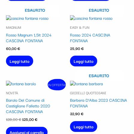
ESAURITO
ESAURITO
MAGNUM
EASY & FUN
Rosso Magnum 1,5lt 2024
Rosso 2024 CASCINA
CASCINA FONTANA
FONTANA
60,00
€
25,90
€
Leggi tutto
Leggi tutto
ESAURITO
Il
Il
IN OFFERTA!
In vendita!
prezzo
prezzo
NOVITÀ
GIOIELLI QUOTIDIANI
originale
attuale
era:
è:
Barolo Del Comune di
Barbera D’Alba 2023 CASCINA
139,00 €.
125,00 €.
Castiglione Falletto 2020
FONTANA
CASCINA FONTANA
32,90
€
139,00
€
125,00
€
Leggi tutto
Aggiungi al carrello