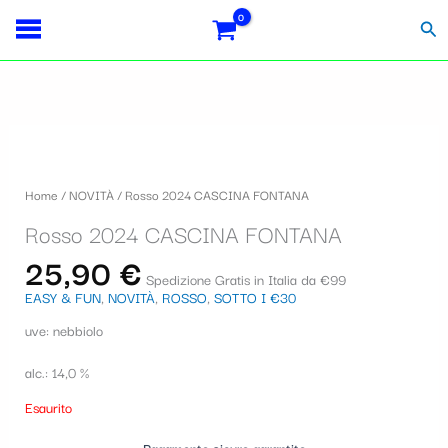
Vai
S
al
Cer
contenuto
e
l
e
z
i
Home
/
NOVITÀ
/ Rosso 2024 CASCINA FONTANA
o
Rosso 2024 CASCINA FONTANA
n
25,90
€
a
Spedizione Gratis in Italia da €99
EASY & FUN
,
NOVITÀ
,
ROSSO
,
SOTTO I €30
u
uve: nebbiolo
n
a
alc.: 14,0 %
c
Esaurito
a