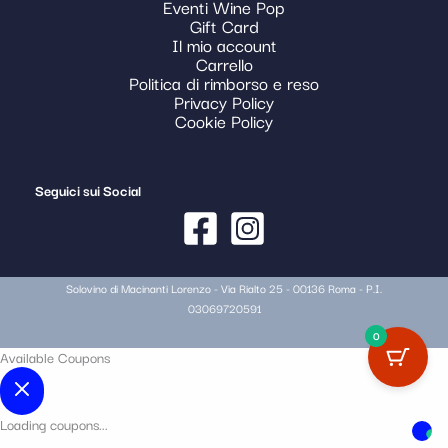
Eventi Wine Pop
Gift Card
Il mio account
Carrello
Politica di rimborso e reso
Privacy Policy
Cookie Policy
Seguici sui Social
Solovino di Macinanti Lorenzo - Via Rialto 25 - 00136 Roma - P.I.
03069720591
0
Available Coupons
Loading coupons...