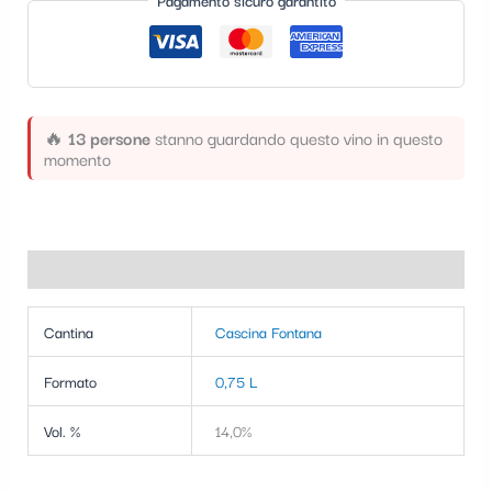
Pagamento sicuro garantito
t
e
g
o
🔥
13 persone
stanno guardando questo vino in questo
r
momento
i
a
Informazioni aggiuntive
Cantina
Cascina Fontana
Formato
0,75 L
Vol. %
14,0%