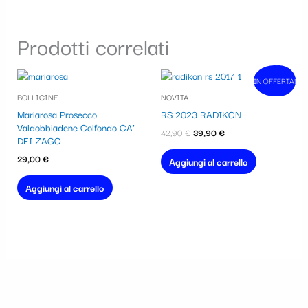
Prodotti correlati
Il
Il
IN OFFERTA!
In vendita!
prezzo
prezzo
BOLLICINE
NOVITÀ
originale
attuale
era:
è:
Mariarosa Prosecco
RS 2023 RADIKON
42,90 €.
39,90 €.
Valdobbiadene Colfondo CA’
42,90
€
39,90
€
DEI ZAGO
29,00
€
Aggiungi al carrello
Aggiungi al carrello