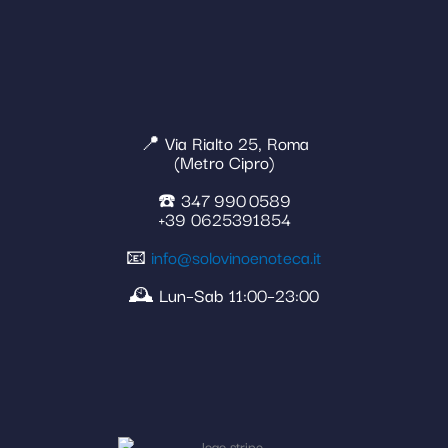
📍 Via Rialto 25, Roma
(Metro Cipro)
☎️ 347 990 0589
+39 0625391854
📧
info@solovinoenoteca.it
🕰️ Lun–Sab 11:00–23:00