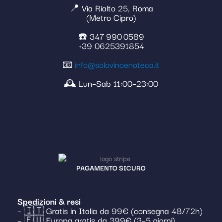
📍 Via Rialto 25, Roma
(Metro Cipro)
☎️ 347 990 0589
+39 0625391854
📧
info@solovinoenoteca.it
🕰️ Lun–Sab 11:00–23:00
PAGAMENTO SICURO
Spedizioni & resi
– 🇮🇹 Gratis in Italia da 99€ (consegna 48/72h)
– 🇪🇺 Europa gratis da 399€ (3–5 giorni)