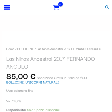
Vai
Importo
Totale
S
al
fiscale:
Carrello:
Cer
contenuto
e
l
e
Las
z
Ninas
i
Ancestral
Home
/
BOLLICINE
/ Las Ninas Ancestral 2017 FERNANDO ANGULO
2017
o
FERNANDO
Las Ninas Ancestral 2017 FERNANDO
ANGULO
n
quantità
ANGULO
a
85,00
€
u
Spedizione Gratis in Italia da €99
BOLLICINE
,
UNICORNI NATURALI
n
Uve: palomino fino
a
c
Vol: 11,0 %
a
Disponibilità:
Solo 1 pezzi disponibili