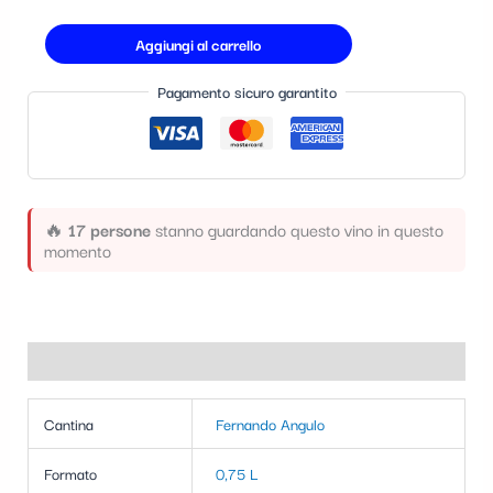
t
Aggiungi al carrello
e
g
Pagamento sicuro garantito
o
r
i
a
🔥
17 persone
stanno guardando questo vino in questo
momento
Informazioni aggiuntive
Cantina
Fernando Angulo
Formato
0,75 L