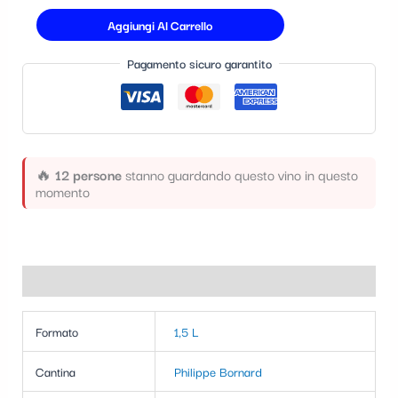
t
Aggiungi Al Carrello
e
Pagamento sicuro garantito
g
o
r
i
🔥
12 persone
stanno guardando questo vino in questo
a
momento
Informazioni aggiuntive
Formato
1,5 L
Cantina
Philippe Bornard