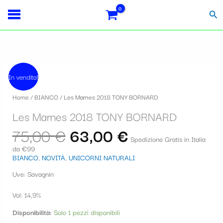
Vai
S
al
Cer
contenuto
e
l
e
Il
Il
Les
z
prezzo
prezzo
In vendita!
Marnes
originale
attuale
i
2018
era:
è:
Home
/
BIANCO
/ Les Marnes 2018 TONY BORNARD
TONY
75,00 €.
63,00 €.
o
BORNARD
Les Marnes 2018 TONY BORNARD
quantità
n
75,00
€
63,00
€
a
Spedizione Gratis in Italia
da €99
u
BIANCO
,
NOVITÀ
,
UNICORNI NATURALI
n
Uve: Savagnin
a
Vol: 14,9%
c
Disponibilità:
Solo 1 pezzi disponibili
a