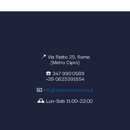
📍 Via Rialto 25, Roma
(Metro Cipro)
☎️ 347 990 0589
+39 0625391854
📧
info@solovinoenoteca.it
🕰️ Lun–Sab 11:00–23:00