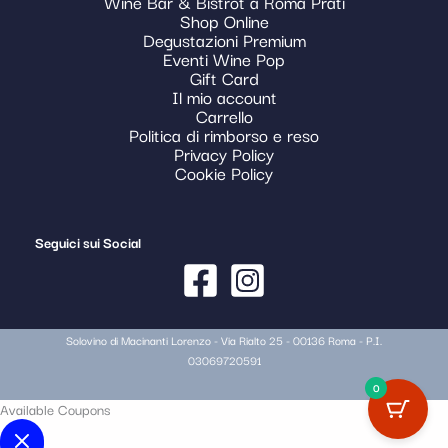
Wine Bar & Bistrot a Roma Prati
Shop Online
Degustazioni Premium
Eventi Wine Pop
Gift Card
Il mio account
Carrello
Politica di rimborso e reso
Privacy Policy
Cookie Policy
Seguici sui Social
Solovino di Macinanti Lorenzo - Via Rialto 25 - 00136 Roma - P.I.
03069720591
0
Available Coupons