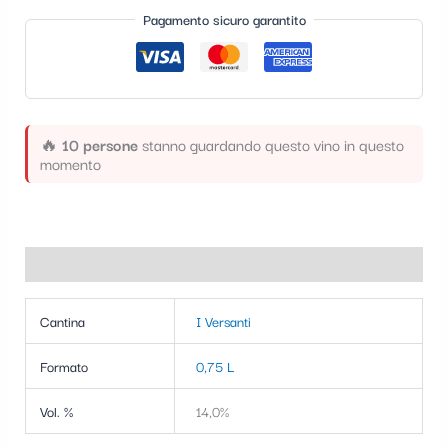
t
Pagamento sicuro garantito
e
g
o
r
🔥
10 persone
stanno guardando questo vino in questo
momento
i
a
Informazioni aggiuntive
Cantina
I Versanti
Formato
0,75 L
Vol. %
14,0%