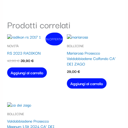
Prodotti correlati
Il
Il
IN OFFERTA!
In vendita!
prezzo
prezzo
NOVITÀ
BOLLICINE
originale
attuale
era:
è:
RS 2023 RADIKON
Mariarosa Prosecco
42,90 €.
39,90 €.
Valdobbiadene Colfondo CA’
42,90
€
39,90
€
DEI ZAGO
29,00
€
Aggiungi al carrello
Aggiungi al carrello
BOLLICINE
Valdobbiadene Prosecco
Magnum 1,5lt 2024 CA’ DEI