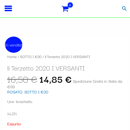
Vai
S
al
Cer
contenuto
e
l
e
Il
Il
z
prezzo
prezzo
In vendita!
originale
attuale
i
era:
è:
Home
/
SOTTO I €30
/ ll Terzetto 2020 I VERSANTI
16,50 €.
14,85 €.
o
ll Terzetto 2020 I VERSANTI
n
16,50
€
14,85
€
a
Spedizione Gratis in Italia da
€99
u
ROSATO
,
SOTTO I €30
n
Uve: brachetto
a
14,0%
c
Esaurito
a