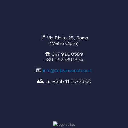
📍 Via Rialto 25, Roma
(Metro Cipro)
☎️ 347 990 0589
+39 0625391854
📧
info@solovinoenoteca.it
🕰️ Lun–Sab 11:00–23:00