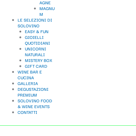
AGNE
t
MAGNU
M
e
LE SELEZIONI DI
g
SOLOVINO
EASY & FUN
o
GIOIELLI
QUOTIDIANI
r
UNICORNI
i
NATURALI
MISTERY BOX
a
GIFT CARD
WINE BAR E
CUCINA
GALLERIA
DEGUSTAZIONI
PREMIUM
SOLOVINO FOOD
& WINE EVENTS
CONTATTI