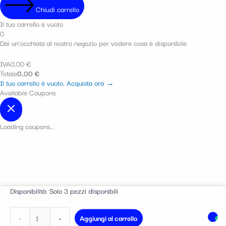
Chiudi carrello
Il tuo carrello è vuoto
0
Dai un'occhiata al nostro negozio per vedere cosa è disponibile
IVA
0,00
€
Totale
0,00
€
Il tuo carrello è vuoto. Acquista ora →
Available Coupons
Loading coupons...
Malauva
Disponibilità:
Solo 3 pezzi disponibili
Bianco
MALAUVA
-
+
Aggiungi al carrello
CASA