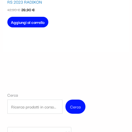
era:
è:
RS 2023 RADIKON
42,90 €.
39,90 €.
42,90
€
39,90
€
Aggiungi al carrello
Cerca
Cerca