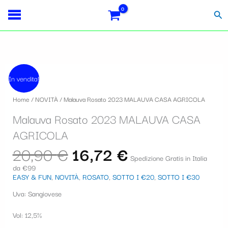
Vai
S
al
Cer
contenuto
e
l
e
Il
Il
z
prezzo
prezzo
In vendita!
originale
attuale
i
era:
è:
Home
/
NOVITÀ
/ Malauva Rosato 2023 MALAUVA CASA AGRICOLA
20,90 €.
16,72 €.
o
Malauva Rosato 2023 MALAUVA CASA
n
AGRICOLA
a
20,90
€
16,72
€
u
Spedizione Gratis in Italia
da €99
n
EASY & FUN
,
NOVITÀ
,
ROSATO
,
SOTTO I €20
,
SOTTO I €30
a
Uva: Sangiovese
c
Vol: 12,5%
a