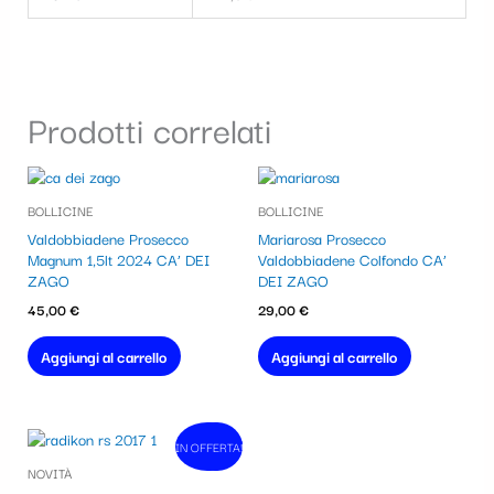
Prodotti correlati
BOLLICINE
BOLLICINE
Valdobbiadene Prosecco
Mariarosa Prosecco
Magnum 1,5lt 2024 CA’ DEI
Valdobbiadene Colfondo CA’
ZAGO
DEI ZAGO
45,00
€
29,00
€
Aggiungi al carrello
Aggiungi al carrello
Il
Il
IN OFFERTA!
In vendita!
prezzo
prezzo
NOVITÀ
originale
attuale