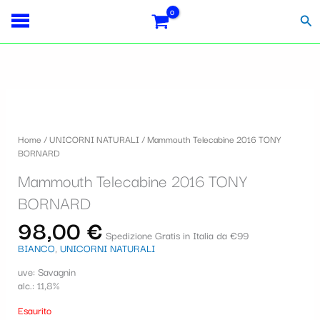
Vai
S
al
Cer
contenuto
e
l
e
z
i
Home
/
UNICORNI NATURALI
/ Mammouth Telecabine 2016 TONY
o
BORNARD
n
Mammouth Telecabine 2016 TONY
a
BORNARD
u
98,00
€
Spedizione Gratis in Italia da €99
n
BIANCO
,
UNICORNI NATURALI
a
uve: Savagnin
c
alc.: 11,8%
a
Esaurito