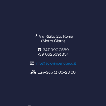
📍 Via Rialto 25, Roma
(Metro Cipro)
☎️ 347 990 0589
+39 0625391854
📧
info@solovinoenoteca.it
🕰️ Lun–Sab 11:00–23:00