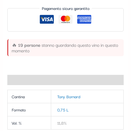
t
Pagamento sicuro garantito
e
g
o
r
🔥
19 persone
stanno guardando questo vino in questo
momento
i
a
Informazioni aggiuntive
Cantina
Tony Bornard
Formato
0,75 L
Vol. %
11,8%