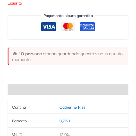
Esaurito
t
e
Pagamento sicuro garantito
g
o
r
🔥
10 persone
stanno guardando questo vino in questo
i
momento
a
Informazioni aggiuntive
Cantina
Catherine Riss
Formato
0,75 L
Vol. %
12,0%