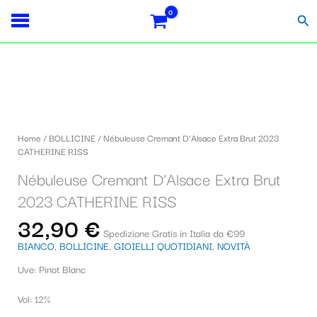
Vai
S
al
Cer
contenuto
e
l
e
z
i
Home
/
BOLLICINE
/ Nébuleuse Cremant D’Alsace Extra Brut 2023
o
CATHERINE RISS
n
Nébuleuse Cremant D’Alsace Extra Brut
a
2023 CATHERINE RISS
u
32,90
€
Spedizione Gratis in Italia da €99
n
BIANCO
,
BOLLICINE
,
GIOIELLI QUOTIDIANI
,
NOVITÀ
a
Uve: Pinot Blanc
c
Vol: 12%
a