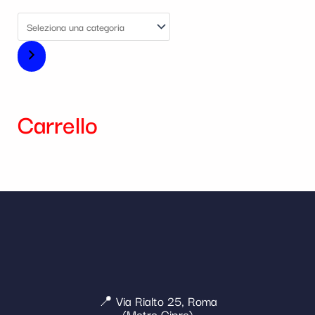
Carrello
📍 Via Rialto 25, Roma
(Metro Cipro)