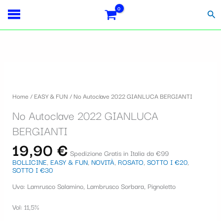
Vai
Importo
Totale
S
al
fiscale:
Carrello:
Cer
contenuto
e
l
e
z
i
Home
/
EASY & FUN
/ No Autoclave 2022 GIANLUCA BERGIANTI
o
No Autoclave 2022 GIANLUCA
n
BERGIANTI
a
19,90
€
u
Spedizione Gratis in Italia da €99
BOLLICINE
,
EASY & FUN
,
NOVITÀ
,
ROSATO
,
SOTTO I €20
,
n
SOTTO I €30
a
Uva: Lamrusco Salamino, Lambrusco Sorbara, Pignoletto
c
Vol: 11,5%
a