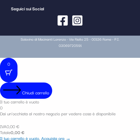
Seguici sui Social
Solovino di Macinanti Lorenzo - Via Rialto 25 - 00136 Roma - P.I.
03069720591
0
Chiudi carrello
Il tuo carrello è vuoto
0
Dai un'occhiata al nostro negozio per vedere cosa è disponibile
IVA
0,00
€
Totale
0,00
€
Il tuo carrello è vuoto. Acquista ora →