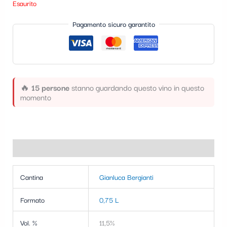
Esaurito
t
e
Pagamento sicuro garantito
g
o
r
🔥
15 persone
stanno guardando questo vino in questo
i
momento
a
Informazioni aggiuntive
Cantina
Gianluca Bergianti
Formato
0,75 L
Vol. %
11,5%