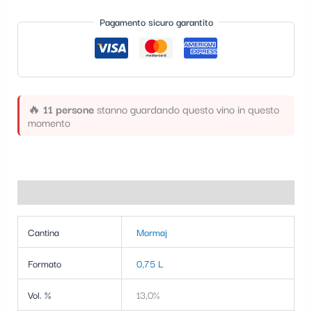
t
Pagamento sicuro garantito
e
g
o
r
🔥
11 persone
stanno guardando questo vino in questo
momento
i
a
Informazioni aggiuntive
Cantina
Mormaj
Formato
0,75 L
Vol. %
13,0%