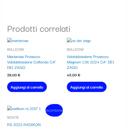
Prodotti correlati
BOLLICINE
BOLLICINE
Mariarosa Prosecco
Valdobbiadene Prosecco
Valdobbiadene Colfondo CA’
Magnum 1,5lt 2024 CA’ DEI
DEI ZAGO
ZAGO
29,00
€
45,00
€
Aggiungi al carrello
Aggiungi al carrello
Il
Il
IN OFFERTA!
In vendita!
prezzo
prezzo
NOVITÀ
originale
attuale
era:
è:
RS 2023 RADIKON