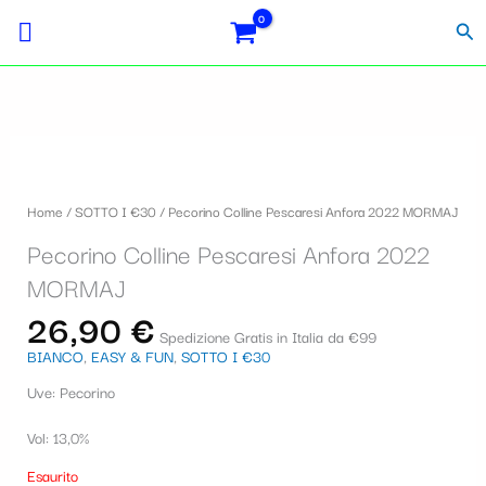
Vai
Importo
Totale
S
al
fiscale:
Carrello:
Cer
contenuto
e
l
e
z
i
Home
/
SOTTO I €30
/ Pecorino Colline Pescaresi Anfora 2022 MORMAJ
o
Pecorino Colline Pescaresi Anfora 2022
n
MORMAJ
a
26,90
€
u
Spedizione Gratis in Italia da €99
BIANCO
,
EASY & FUN
,
SOTTO I €30
n
Uve: Pecorino
a
c
Vol: 13,0%
a
Esaurito