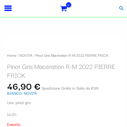
Vai
Importo
Totale
S
al
fiscale:
Carrello:
Cer
contenuto
e
l
e
z
i
Home
/
NOVITÀ
/ Pinot Gris Macération R-M 2022 PIERRE FRICK
o
Pinot Gris Macération R-M 2022 PIERRE
n
FRICK
a
46,90
€
u
Spedizione Gratis in Italia da €99
BIANCO
,
NOVITÀ
n
Uve: pinot gris
a
c
14,0%
a
Esaurito