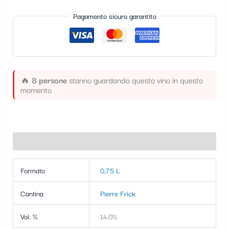
t
Pagamento sicuro garantito
e
g
o
r
🔥
8 persone
stanno guardando questo vino in questo
momento
i
a
Informazioni aggiuntive
Formato
0,75 L
Cantina
Pierre Frick
Vol. %
14,0%