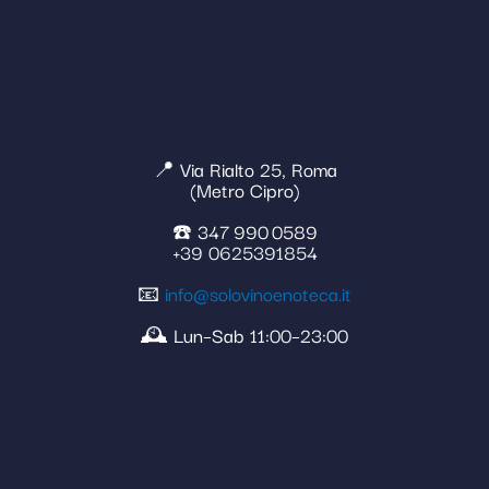
📍 Via Rialto 25, Roma
(Metro Cipro)
☎️ 347 990 0589
+39 0625391854
📧
info@solovinoenoteca.it
🕰️ Lun–Sab 11:00–23:00