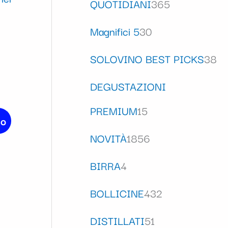
QUOTIDIANI
365
Magnifici 5
30
SOLOVINO BEST PICKS
38
DEGUSTAZIONI
PREMIUM
15
lo
NOVITÀ
1856
BIRRA
4
BOLLICINE
432
DISTILLATI
51