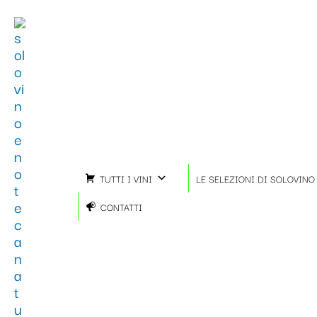
Ordina
Vai
in
al
base
contenuto
al
più
recente
TUTTI I VINI
LE SELEZIONI DI SOLOVINO
CONTATTI