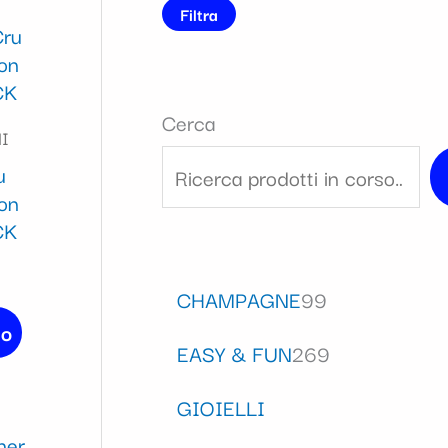
Filtra
Cerca
I
u
ion
CK
CHAMPAGNE
99
lo
EASY & FUN
269
GIOIELLI