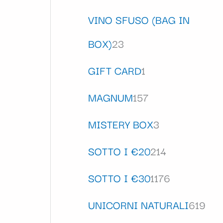
VINO SFUSO (BAG IN
BOX)
23
GIFT CARD
1
MAGNUM
157
MISTERY BOX
3
SOTTO I €20
214
SOTTO I €30
1176
UNICORNI NATURALI
619