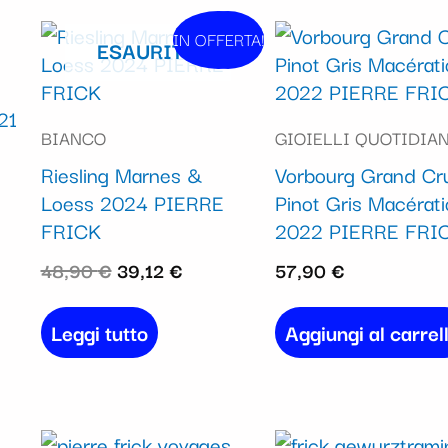
Il
Il
IN OFFERTA!
In vendita!
ESAURITO
prezzo
prezzo
originale
attuale
21
era:
è:
BIANCO
GIOIELLI QUOTIDIAN
48,90 €.
39,12 €.
Riesling Marnes &
Vorbourg Grand Cr
Loess 2024 PIERRE
Pinot Gris Macérat
FRICK
2022 PIERRE FRI
48,90
€
39,12
€
57,90
€
Leggi tutto
Aggiungi al carrel