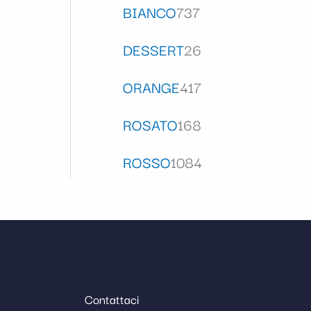
BIANCO
737
DESSERT
26
ORANGE
417
ROSATO
168
ROSSO
1084
Contattaci