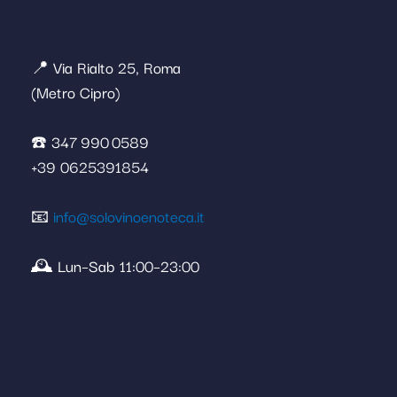
📍 Via Rialto 25, Roma
(Metro Cipro)
☎️ 347 990 0589
+39 0625391854
📧
info@solovinoenoteca.it
🕰️ Lun–Sab 11:00–23:00