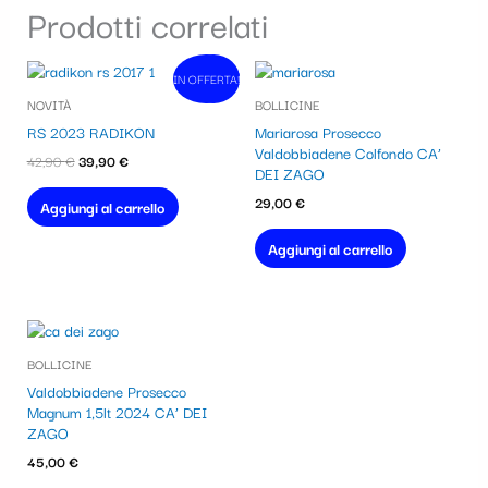
Prodotti correlati
Il
Il
IN OFFERTA!
In vendita!
prezzo
prezzo
NOVITÀ
BOLLICINE
originale
attuale
era:
è:
RS 2023 RADIKON
Mariarosa Prosecco
42,90 €.
39,90 €.
Valdobbiadene Colfondo CA’
42,90
€
39,90
€
DEI ZAGO
29,00
€
Aggiungi al carrello
Aggiungi al carrello
BOLLICINE
Valdobbiadene Prosecco
Magnum 1,5lt 2024 CA’ DEI
ZAGO
45,00
€