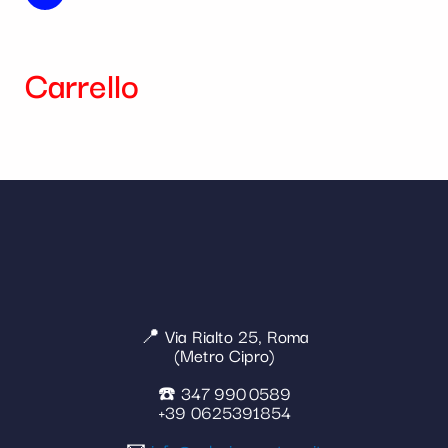
Carrello
📍 Via Rialto 25, Roma
(Metro Cipro)
☎️ 347 990 0589
+39 0625391854