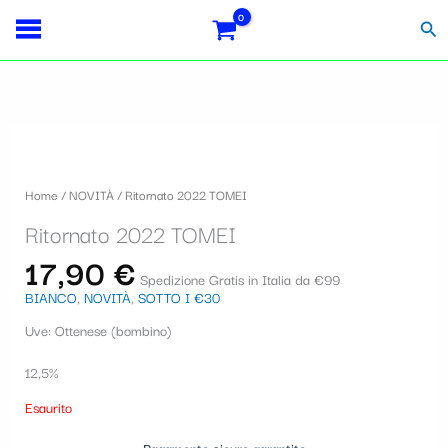
Vai
S
al
Cer
contenuto
e
l
e
z
i
Home
/
NOVITÀ
/ Ritornato 2022 TOMEI
o
Ritornato 2022 TOMEI
n
17,90
€
a
Spedizione Gratis in Italia da €99
BIANCO
,
NOVITÀ
,
SOTTO I €30
u
Uve: Ottenese (bombino)
n
a
12,5%
c
Esaurito
a