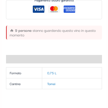
Pagamento sicuro garantito
t
e
g
o
🔥
9 persone
stanno guardando questo vino in questo
r
momento
i
a
Informazioni aggiuntive
Formato
0,75 L
Cantina
Tomei