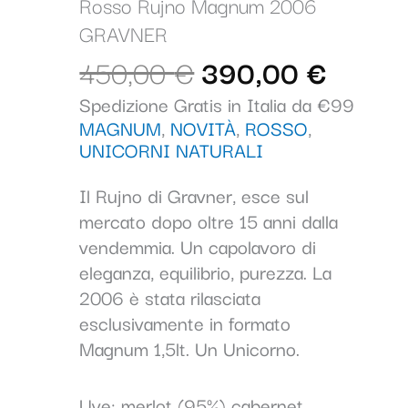
era:
è:
Rosso Rujno Magnum 2006
2006
450,00 €.
390,0
GRAVNER
GRAVNER
quantità
450,00
€
390,00
€
Spedizione Gratis in Italia da €99
MAGNUM
,
NOVITÀ
,
ROSSO
,
UNICORNI NATURALI
Il Rujno di Gravner, esce sul
mercato dopo oltre 15 anni dalla
vendemmia. Un capolavoro di
eleganza, equilibrio, purezza. La
2006 è stata rilasciata
esclusivamente in formato
Magnum 1,5lt. Un Unicorno.
Uve: merlot (95%) cabernet