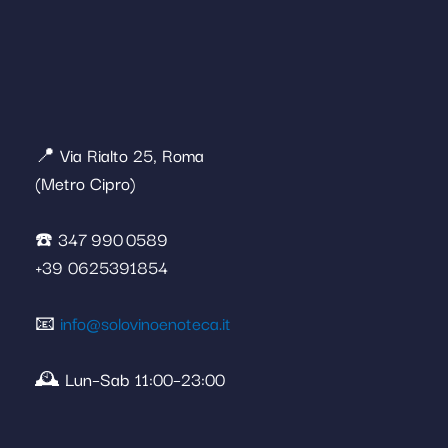
📍 Via Rialto 25, Roma
(Metro Cipro)
☎️ 347 990 0589
+39 0625391854
📧
info@solovinoenoteca.it
🕰️ Lun–Sab 11:00–23:00