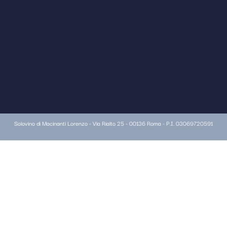
Solovino di Macinanti Lorenzo - Via Rialto 25 - 00136 Roma - P.I. 03069720591