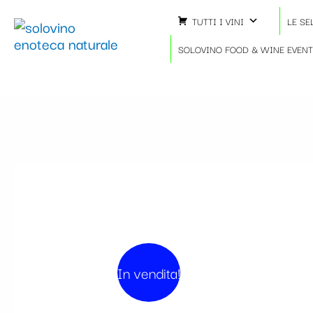
Vai
TUTTI I VINI
LE SE
al
contenuto
SOLOVINO FOOD & WINE EVEN
In vendita!