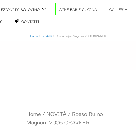
LEZIONI DI SOLOVINO
WINE BAR E CUCINA
GALLERIA
TS
CONTATTI
Home
Prodotti
Rosso Rujno Magnum 2006 GRAVNER
Il
Il
Rosso
Home
/
NOVITÀ
/ Rosso Rujno
prezzo
prezz
Rujno
Magnum 2006 GRAVNER
originale
attual
Magnum