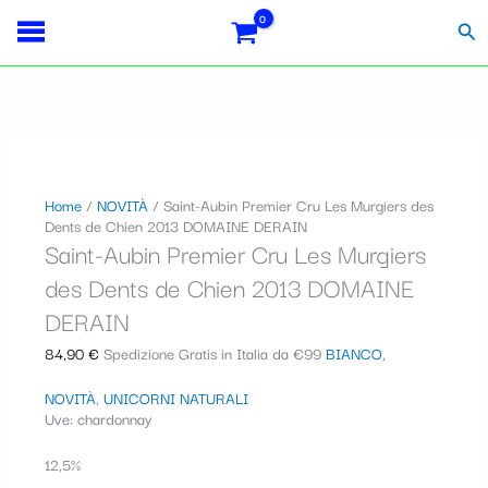
Vai
S
al
Cer
contenuto
e
l
e
z
i
Home
/
NOVITÀ
/ Saint-Aubin Premier Cru Les Murgiers des
Dents de Chien 2013 DOMAINE DERAIN
o
Saint-Aubin Premier Cru Les Murgiers
n
des Dents de Chien 2013 DOMAINE
a
DERAIN
u
84,90
€
Spedizione Gratis in Italia da €99
BIANCO
,
n
NOVITÀ
,
UNICORNI NATURALI
a
Uve: chardonnay
c
12,5%
a