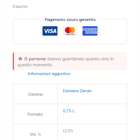
t
Esaurito
e
Pagamento sicuro garantito
g
o
r
i
🔥
8 persone
stanno guardando questo vino in
questo momento
a
Informazioni aggiuntive
Domaine Derain
Cantina
0,75 L
Formato
12,5%
Vol. %