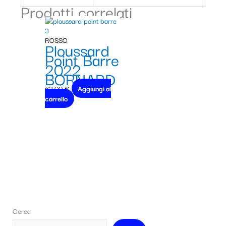
Prodotti correlati
ROSSO
Ploussard
Point Barre
2022
BORNARD
62,00
€
Aggiungi al
carrello
Cerca