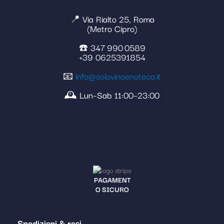
📍 Via Rialto 25, Roma
(Metro Cipro)
☎️ 347 990 0589
+39 0625391854
📧
info@solovinoenoteca.it
🕰️ Lun–Sab 11:00–23:00
PAGAMENT
O SICURO
Spedizioni & resi