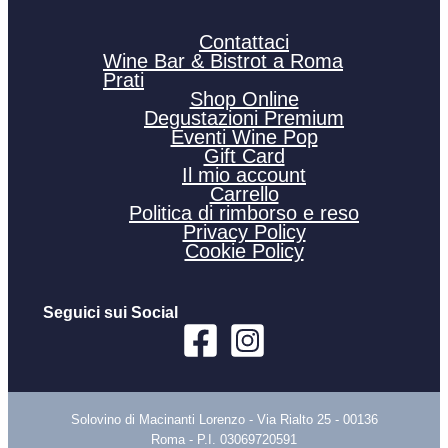
Contattaci
Wine Bar & Bistrot a Roma
Prati
Shop Online
Degustazioni Premium
Eventi Wine Pop
Gift Card
Il mio account
Carrello
Politica di rimborso e reso
Privacy Policy
Cookie Policy
Seguici sui Social
Solovino di Macinanti Lorenzo - Via Rialto 25 - 00136
Roma - P.I. 03069720591