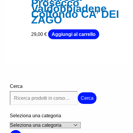
Prosecco
Valdobbiadene
Colfondo CA’ DEI
ZAGO
29,00
€
Aggiungi al carrello
Cerca
Cerca
Seleziona una categoria