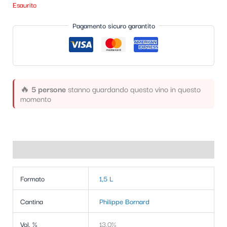
Esaurito
t
e
Pagamento sicuro garantito
g
o
r
🔥
5 persone
stanno guardando questo vino in questo
i
momento
a
Informazioni aggiuntive
Formato
1,5 L
Cantina
Philippe Bornard
Vol. %
13,0%