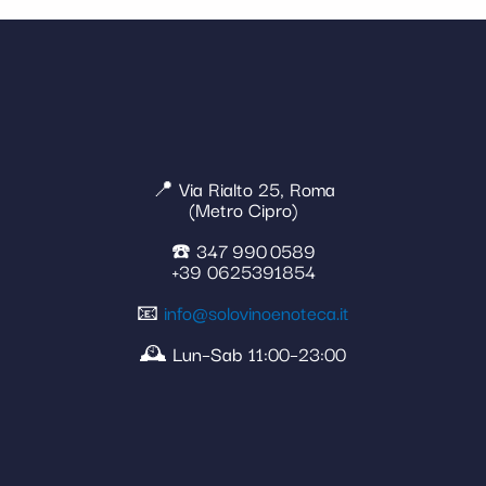
📍 Via Rialto 25, Roma
(Metro Cipro)
☎️ 347 990 0589
+39 0625391854
📧
info@solovinoenoteca.it
🕰️ Lun–Sab 11:00–23:00