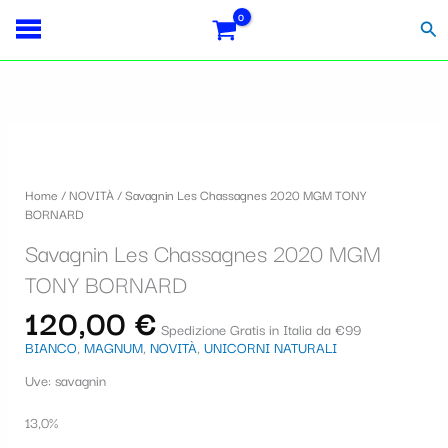
Vai
S
al
Cer
contenuto
e
l
e
z
i
Home
/
NOVITÀ
/ Savagnin Les Chassagnes 2020 MGM TONY
o
BORNARD
n
Savagnin Les Chassagnes 2020 MGM
a
TONY BORNARD
u
120,00
€
Spedizione Gratis in Italia da €99
n
BIANCO
,
MAGNUM
,
NOVITÀ
,
UNICORNI NATURALI
a
Uve: savagnin
c
13,0%
a