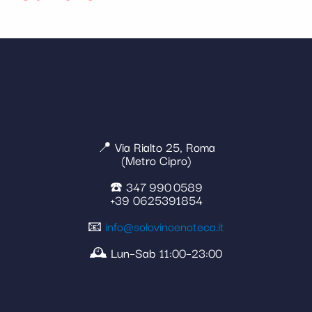
📍 Via Rialto 25, Roma
(Metro Cipro)
☎️ 347 990 0589
+39 0625391854
📧
info@solovinoenoteca.it
🕰️ Lun–Sab 11:00–23:00