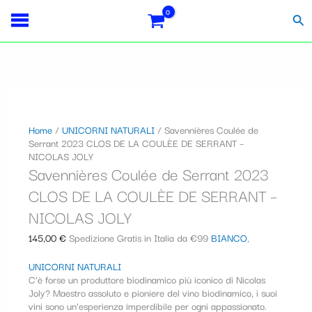
Vai
Importo
Totale
Savennières
S
al
fiscale:
Carrello:
Coulée
Cer
contenuto
de
e
Serrant
l
2023
CLOS
e
DE
LA
z
COULÈE
i
DE
Home
/
UNICORNI NATURALI
/ Savennières Coulée de
SERRANT
Serrant 2023 CLOS DE LA COULÈE DE SERRANT –
o
-
NICOLAS JOLY
NICOLAS
n
Savennières Coulée de Serrant 2023
JOLY
a
CLOS DE LA COULÈE DE SERRANT –
quantità
u
NICOLAS JOLY
n
145,00
€
Spedizione Gratis in Italia da €99
BIANCO
,
a
UNICORNI NATURALI
c
C’è forse un produttore biodinamico più iconico di Nicolas
Joly? Maestro assoluto e pioniere del vino biodinamico, i suoi
a
vini sono un’esperienza imperdibile per ogni appassionato.