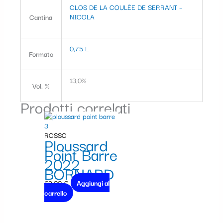
CLOS DE LA COULÈE DE SERRANT –
NICOLA
Cantina
0,75 L
Formato
13,0%
Vol. %
Prodotti correlati
ROSSO
Ploussard
Point Barre
2022
BORNARD
62,00
€
Aggiungi al
carrello