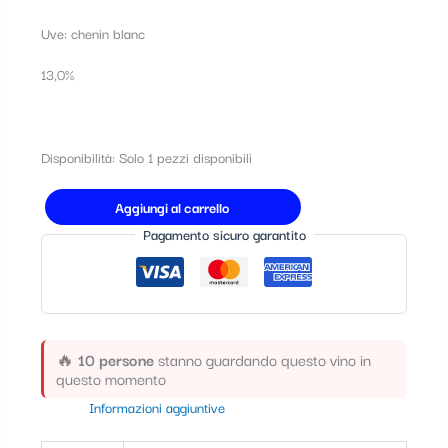
t
Uve: chenin blanc
e
13,0%
g
o
r
Disponibilità:
Solo 1 pezzi disponibili
i
a
Aggiungi al carrello
Pagamento sicuro garantito
🔥
10 persone
stanno guardando questo vino in
questo momento
Informazioni aggiuntive