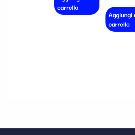
carrello
Aggiungi 
carrello