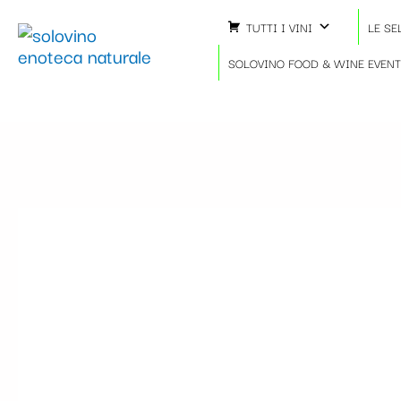
Vai
TUTTI I VINI
LE SE
al
contenuto
SOLOVINO FOOD & WINE EVEN