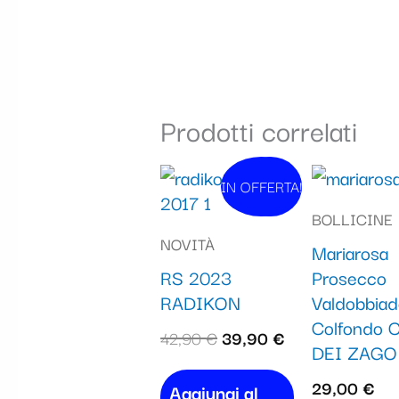
Prodotti correlati
Il
Il
IN OFFERTA!
In vendita!
prezzo
prezzo
BOLLICINE
originale
attuale
NOVITÀ
Mariarosa
era:
è:
RS 2023
Prosecco
42,90 €.
39,90 €.
RADIKON
Valdobbia
Colfondo C
42,90
€
39,90
€
DEI ZAGO
29,00
€
Aggiungi al