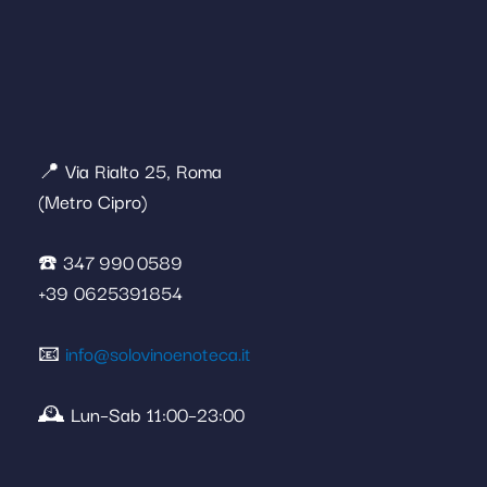
📍 Via Rialto 25, Roma
(Metro Cipro)
☎️ 347 990 0589
+39 0625391854
📧
info@solovinoenoteca.it
🕰️ Lun–Sab 11:00–23:00