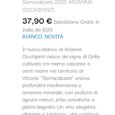
Serracalcara 2025 ARIANNA
OCCHIPINTI
37,90
€
Spedizione Gratis in
Italia da €99
BIANCO
,
NOVITÀ
Il nuovo bianco di
Arianna
Occhipinti
nasce da vigne di
Grillo
coltivate tra marne calcaree e
venti marini nel territorio di
Vittoria. “Serracalcara” unisce
profondità mediterranea e
tensione minerale, con profumi di
agrumi maturi, erbe selvatiche e
pietra bagnata. Un vino elegante,
vibrante e luminoso, che continua