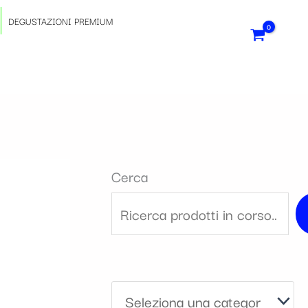
S
DEGUSTAZIONI PREMIUM
e
l
e
z
Cerca
i
o
n
a