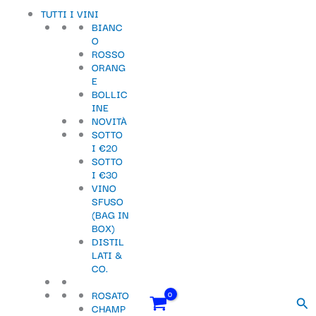
Vai
Importo
Totale
Il
Il
S
TUTTI I VINI
al
fiscale:
Carrello:
prezzo
prezzo
BIANC
contenuto
originale
attuale
e
O
era:
è:
ROSSO
l
42,90 €.
39,90 €.
ORANG
e
E
BOLLIC
z
INE
NOVITÀ
i
SOTTO
o
I €20
SOTTO
n
I €30
VINO
a
SFUSO
u
(BAG IN
BOX)
n
DISTIL
LATI &
a
CO.
c
ROSATO
Cer
a
CHAMP