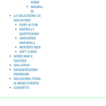
AGNE
t
MAGNU
M
e
LE SELEZIONI DI
g
SOLOVINO
EASY & FUN
o
GIOIELLI
QUOTIDIANI
r
UNICORNI
i
NATURALI
MISTERY BOX
a
GIFT CARD
WINE BAR E
CUCINA
GALLERIA
DEGUSTAZIONI
PREMIUM
SOLOVINO FOOD
& WINE EVENTS
CONTATTI