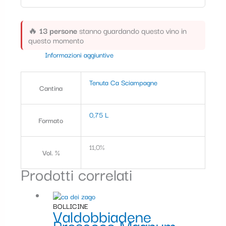
🔥
13 persone
stanno guardando questo vino in
questo momento
Informazioni aggiuntive
Tenuta Ca Sciampagne
Cantina
0,75 L
Formato
11,0%
Vol. %
Prodotti correlati
BOLLICINE
Valdobbiadene
Prosecco Magnum