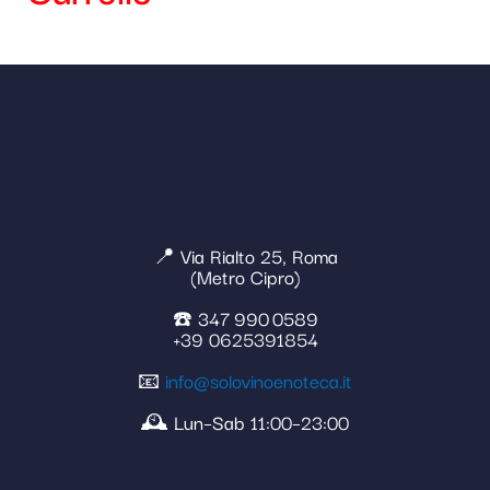
📍 Via Rialto 25, Roma
(Metro Cipro)
☎️ 347 990 0589
+39 0625391854
📧
info@solovinoenoteca.it
🕰️ Lun–Sab 11:00–23:00