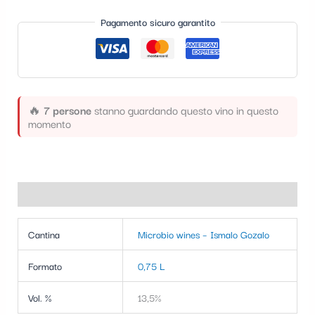
t
Pagamento sicuro garantito
e
g
o
r
🔥
7 persone
stanno guardando questo vino in questo
momento
i
a
Informazioni aggiuntive
Cantina
Microbio wines – Ismalo Gozalo
Formato
0,75 L
Vol. %
13,5%