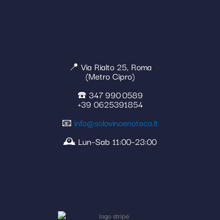
📍 Via Rialto 25, Roma
(Metro Cipro)
☎️ 347 990 0589
+39 0625391854
📧
info@solovinoenoteca.it
🕰️ Lun–Sab 11:00–23:00