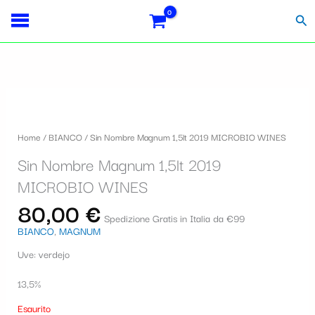
Vai
S
al
Cer
contenuto
e
l
e
z
i
Home
/
BIANCO
/ Sin Nombre Magnum 1,5lt 2019 MICROBIO WINES
o
Sin Nombre Magnum 1,5lt 2019
n
MICROBIO WINES
a
80,00
€
u
Spedizione Gratis in Italia da €99
BIANCO
,
MAGNUM
n
Uve: verdejo
a
c
13,5%
a
Esaurito