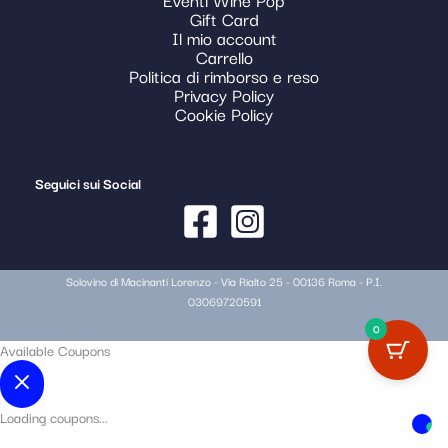
Gift Card
Il mio account
Carrello
Politica di rimborso e reso
Privacy Policy
Cookie Policy
Seguici sui Social
Solovino di Macinanti Lorenzo - Via Rialto 25 - 00136 Roma - P.I.
03069720591
0
Available Coupons
Loading coupons...