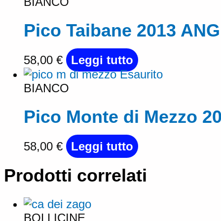
BIANCO
Pico Taibane 2013 AN
58,00
€
Leggi tutto
Esaurito
BIANCO
Pico Monte di Mezzo 
58,00
€
Leggi tutto
Prodotti correlati
BOLLICINE