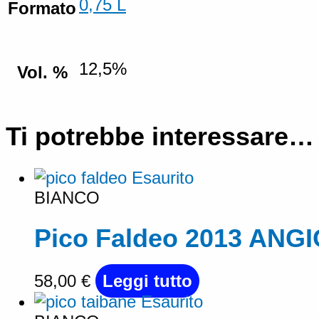
0,75 L
Formato
12,5%
Vol. %
Ti potrebbe interessare…
Esaurito
BIANCO
Pico Faldeo 2013 AN
58,00
€
Leggi tutto
Esaurito