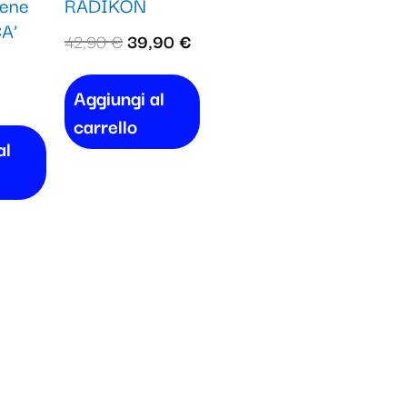
dene
RADIKON
A’
42,90
€
39,90
€
Aggiungi al
carrello
al