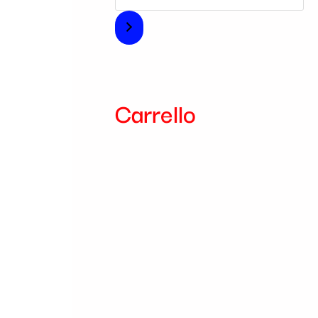
i
a
Carrello