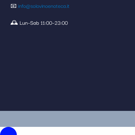
📧
info@solovinoenoteca.it
🕰️ Lun–Sab 11:00–23:00