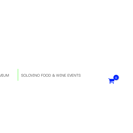
S
e
l
e
z
MIUM
SOLOVINO FOOD & WINE EVENTS
i
o
n
a