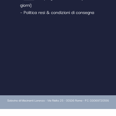
giorni)
– Politica resi & condizioni di consegna
Solovino di Macinanti Lorenzo - Via Rialto 25 - 00136 Roma - P.I. 03069720591