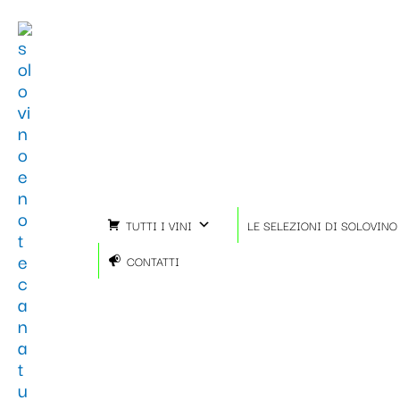
Vai
Importo
Totale
al
fiscale:
Carrello:
contenuto
TUTTI I VINI
LE SELEZIONI DI SOLOVINO
CONTATTI