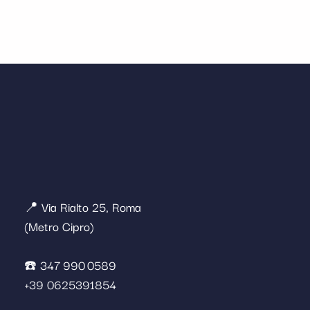
📍 Via Rialto 25, Roma
(Metro Cipro)
☎️ 347 990 0589
+39 0625391854