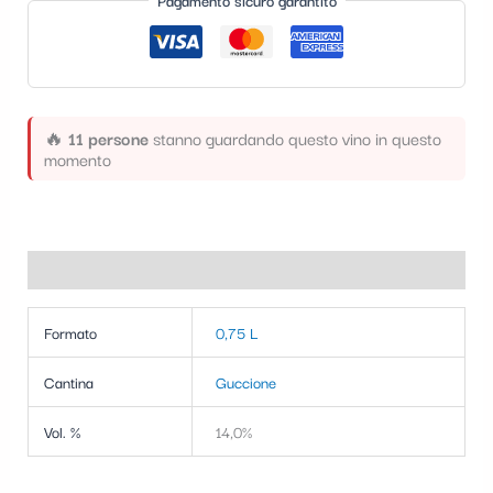
Pagamento sicuro garantito
t
e
g
o
🔥
11 persone
stanno guardando questo vino in questo
r
momento
i
a
Informazioni aggiuntive
Formato
0,75 L
Cantina
Guccione
Vol. %
14,0%