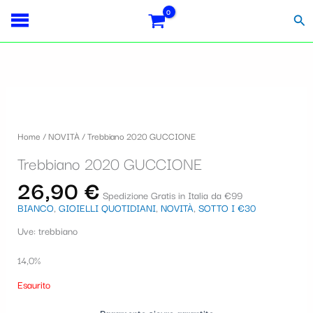
Vai
Importo
Totale
S
al
fiscale:
Carrello:
Cer
contenuto
e
l
e
z
i
Home
/
NOVITÀ
/ Trebbiano 2020 GUCCIONE
o
Trebbiano 2020 GUCCIONE
n
26,90
€
a
Spedizione Gratis in Italia da €99
BIANCO
,
GIOIELLI QUOTIDIANI
,
NOVITÀ
,
SOTTO I €30
u
Uve: trebbiano
n
a
14,0%
c
Esaurito
a