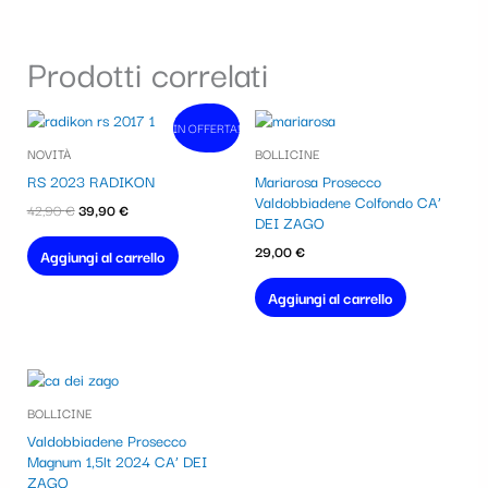
Prodotti correlati
Il
Il
IN OFFERTA!
In vendita!
prezzo
prezzo
NOVITÀ
BOLLICINE
originale
attuale
era:
è:
RS 2023 RADIKON
Mariarosa Prosecco
42,90 €.
39,90 €.
Valdobbiadene Colfondo CA’
42,90
€
39,90
€
DEI ZAGO
29,00
€
Aggiungi al carrello
Aggiungi al carrello
BOLLICINE
Valdobbiadene Prosecco
Magnum 1,5lt 2024 CA’ DEI
ZAGO