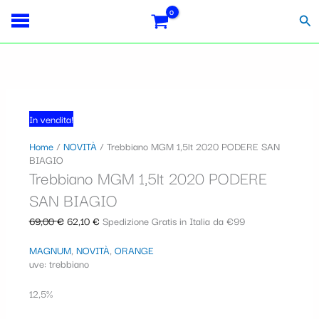
Vai
Importo
Totale
Il
Il
S
al
fiscale:
Carrello:
prezzo
prezzo
Cer
contenuto
originale
attuale
e
era:
è:
l
69,00 €.
62,10 €.
e
z
In vendita!
i
Home
/
NOVITÀ
/ Trebbiano MGM 1,5lt 2020 PODERE SAN
o
BIAGIO
n
Trebbiano MGM 1,5lt 2020 PODERE
a
SAN BIAGIO
u
69,00
€
62,10
€
Spedizione Gratis in Italia da €99
n
MAGNUM
,
NOVITÀ
,
ORANGE
a
uve: trebbiano
c
12,5%
a