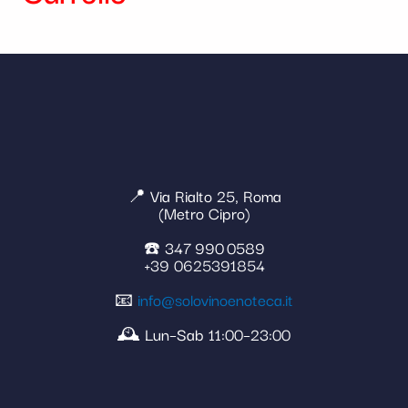
📍 Via Rialto 25, Roma
(Metro Cipro)
☎️ 347 990 0589
+39 0625391854
📧
info@solovinoenoteca.it
🕰️ Lun–Sab 11:00–23:00