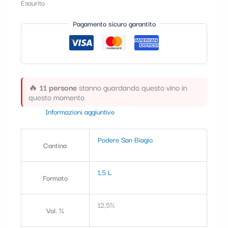
Esaurito
t
Pagamento sicuro garantito
e
g
o
r
🔥
11 persone
stanno guardando questo vino in
i
questo momento
a
Informazioni aggiuntive
Podere San Biagio
Cantina
1,5 L
Formato
12,5%
Vol. %