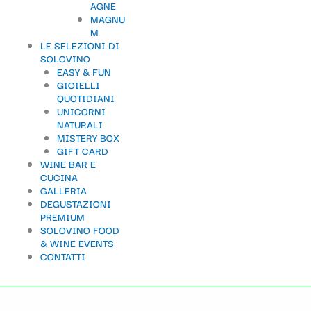
AGNE
t
MAGNU
M
e
LE SELEZIONI DI
g
SOLOVINO
EASY & FUN
o
GIOIELLI
QUOTIDIANI
r
UNICORNI
i
NATURALI
MISTERY BOX
a
GIFT CARD
WINE BAR E
CUCINA
GALLERIA
DEGUSTAZIONI
PREMIUM
SOLOVINO FOOD
& WINE EVENTS
CONTATTI