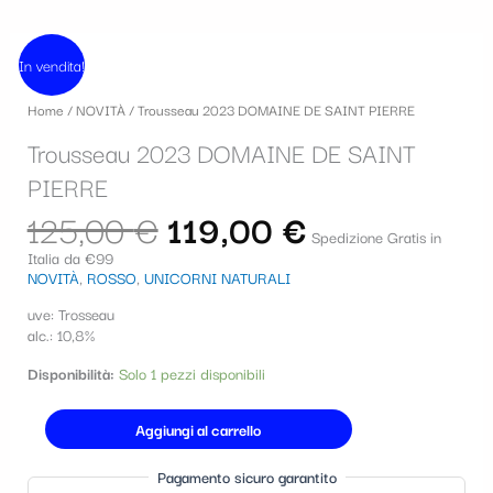
Il
Il
Trousseau
prezzo
prezzo
In vendita!
2023
originale
attuale
DOMAINE
era:
è:
Home
/
NOVITÀ
/ Trousseau 2023 DOMAINE DE SAINT PIERRE
DE
125,00 €.
119,00 €.
SAINT
Trousseau 2023 DOMAINE DE SAINT
PIERRE
quantità
PIERRE
125,00
€
119,00
€
Spedizione Gratis in
Italia da €99
NOVITÀ
,
ROSSO
,
UNICORNI NATURALI
uve: Trosseau
alc.: 10,8%
Disponibilità:
Solo 1 pezzi disponibili
Aggiungi al carrello
Pagamento sicuro garantito