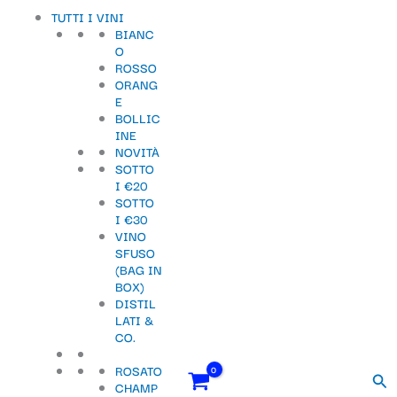
Vai
Importo
Totale
S
TUTTI I VINI
al
fiscale:
Carrello:
BIANC
contenuto
e
O
ROSSO
l
ORANG
e
E
BOLLIC
z
INE
NOVITÀ
i
SOTTO
o
I €20
SOTTO
n
I €30
VINO
a
SFUSO
u
(BAG IN
BOX)
n
DISTIL
LATI &
a
CO.
c
ROSATO
Cer
a
CHAMP