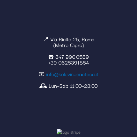
📍 Via Rialto 25, Roma
(Metro Cipro)
☎️ 347 990 0589
+39 0625391854
📧
info@solovinoenoteca.it
🕰️ Lun–Sab 11:00–23:00