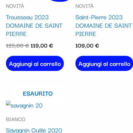
NOVITÀ
NOVITÀ
originale
attuale
Trousseau 2023
Saint-Pierre 2023
era:
è:
DOMAINE DE SAINT
DOMAINE DE SAINT
125,00 €.
119,00 €.
PIERRE
PIERRE
125,00
€
119,00
€
109,00
€
Aggiungi al carrello
Aggiungi al carrello
ESAURITO
BIANCO
Savagnin Ouillé 2020