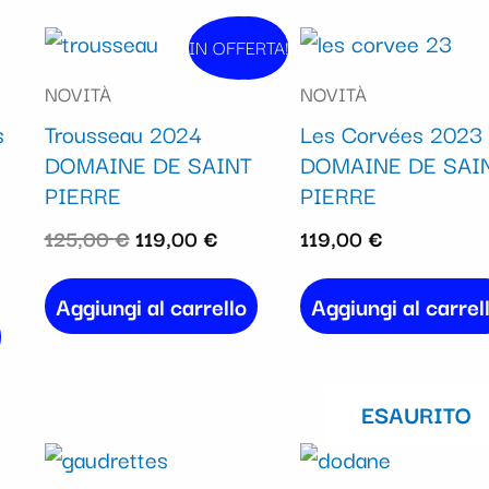
Il
Il
IN OFFERTA!
In vendita!
prezzo
prezzo
NOVITÀ
NOVITÀ
originale
attuale
s
Trousseau 2024
Les Corvées 2023
era:
è:
DOMAINE DE SAINT
DOMAINE DE SAI
125,00 €.
119,00 €.
PIERRE
PIERRE
125,00
€
119,00
€
119,00
€
Aggiungi al carrello
Aggiungi al carrel
ESAURITO