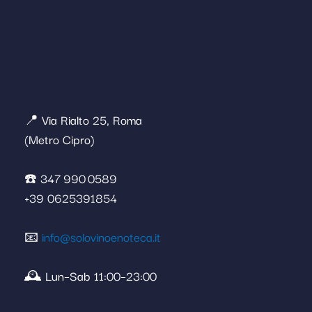
📍 Via Rialto 25, Roma
(Metro Cipro)
☎️ 347 990 0589
+39 0625391854
📧
info@solovinoenoteca.it
🕰️ Lun–Sab 11:00–23:00