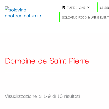
Ordina
Vai
in
TUTTI I VINI
LE SE
al
base
contenuto
SOLOVINO FOOD & WINE EVEN
al
più
recente
Domaine de Saint Pierre
Visualizzazione di 1-9 di 18 risultati