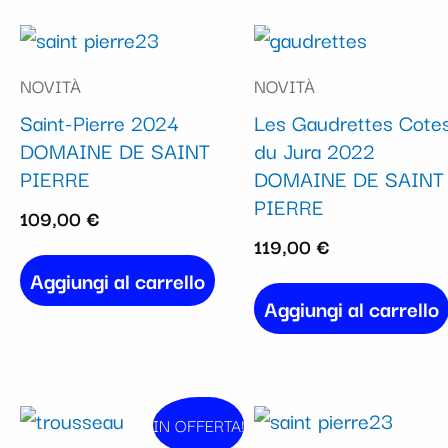
NOVITÀ
NOVITÀ
Saint-Pierre 2024
Les Gaudrettes Cote
DOMAINE DE SAINT
du Jura 2022
PIERRE
DOMAINE DE SAINT
PIERRE
109,00
€
119,00
€
Aggiungi al carrello
Aggiungi al carrello
Il
Il
IN OFFERTA!
In vendita!
prezzo
prezzo