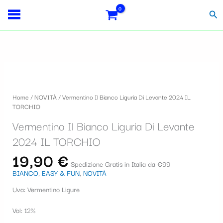
Vai
S
al
Cer
contenuto
e
l
e
z
i
Home
/
NOVITÀ
/ Vermentino Il Bianco Liguria Di Levante 2024 IL
o
TORCHIO
n
Vermentino Il Bianco Liguria Di Levante
a
2024 IL TORCHIO
u
19,90
€
Spedizione Gratis in Italia da €99
n
BIANCO
,
EASY & FUN
,
NOVITÀ
a
Uva: Vermentino Ligure
c
Vol: 12%
a