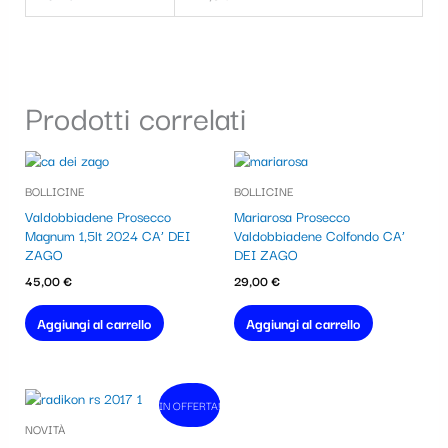
Prodotti correlati
BOLLICINE
BOLLICINE
Valdobbiadene Prosecco
Mariarosa Prosecco
Magnum 1,5lt 2024 CA’ DEI
Valdobbiadene Colfondo CA’
ZAGO
DEI ZAGO
45,00
€
29,00
€
Aggiungi al carrello
Aggiungi al carrello
Il
Il
IN OFFERTA!
In vendita!
prezzo
prezzo
NOVITÀ
originale
attuale