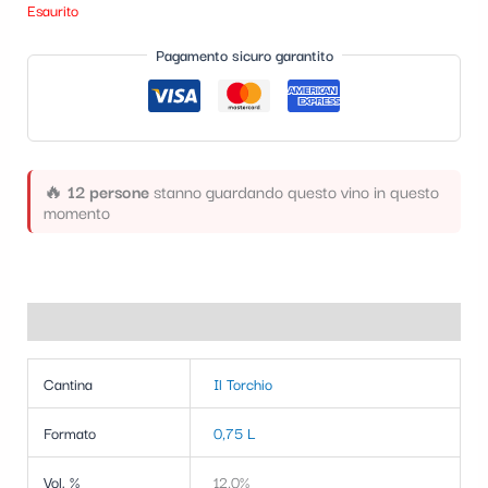
Esaurito
t
e
Pagamento sicuro garantito
g
o
r
🔥
12 persone
stanno guardando questo vino in questo
i
momento
a
Informazioni aggiuntive
Cantina
Il Torchio
Formato
0,75 L
Vol. %
12,0%