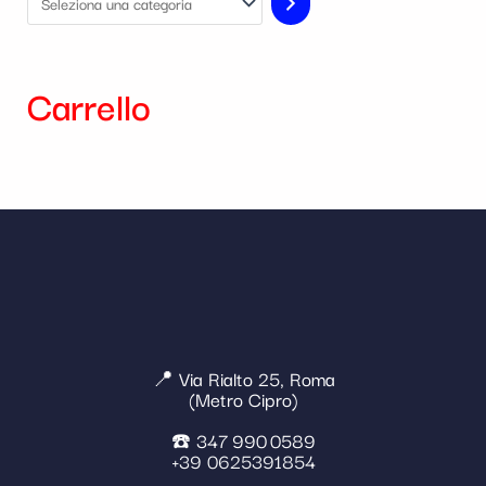
Carrello
📍 Via Rialto 25, Roma
(Metro Cipro)
☎️ 347 990 0589
+39 0625391854