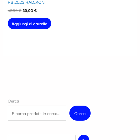
era:
è:
RS 2023 RADIKON
42,90 €.
39,90 €.
42,90
€
39,90
€
Aggiungi al carrello
Cerca
Cerca