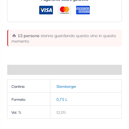
t
e
g
o
🔥
13 persone
stanno guardando questo vino in questo
momento
r
i
a
Informazioni aggiuntive
Cantina
Stemberger
Formato
0,75 L
Vol. %
12,0%