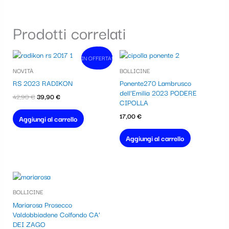
Prodotti correlati
Il
Il
IN OFFERTA!
In vendita!
prezzo
prezzo
NOVITÀ
BOLLICINE
originale
attuale
era:
è:
RS 2023 RADIKON
Ponente270 Lambrusco
42,90 €.
39,90 €.
dell’Emilia 2023 PODERE
42,90
€
39,90
€
CIPOLLA
17,00
€
Aggiungi al carrello
Aggiungi al carrello
BOLLICINE
Mariarosa Prosecco
Valdobbiadene Colfondo CA’
DEI ZAGO