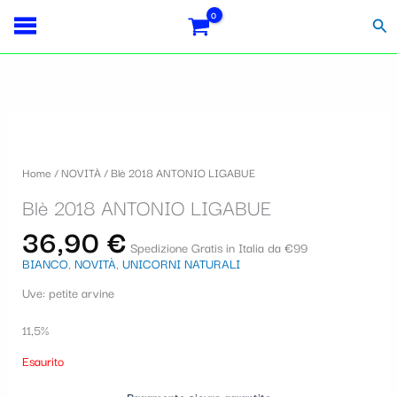
Vai
Importo
Totale
S
al
fiscale:
Carrello:
Cer
contenuto
e
l
e
z
i
Home
/
NOVITÀ
/ Blè 2018 ANTONIO LIGABUE
o
Blè 2018 ANTONIO LIGABUE
n
36,90
€
a
Spedizione Gratis in Italia da €99
BIANCO
,
NOVITÀ
,
UNICORNI NATURALI
u
Uve: petite arvine
n
a
11,5%
c
Esaurito
a