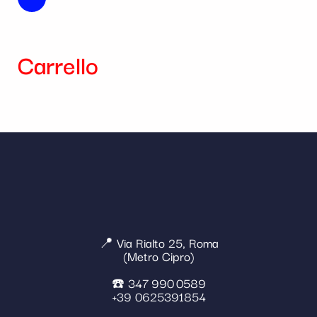
Carrello
📍 Via Rialto 25, Roma
(Metro Cipro)
☎️ 347 990 0589
+39 0625391854