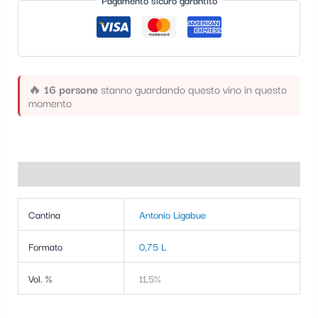
Pagamento sicuro garantito
t
e
g
o
🔥
16 persone
stanno guardando questo vino in questo
r
momento
i
a
Informazioni aggiuntive
Cantina
Antonio Ligabue
Formato
0,75 L
Vol. %
11,5%