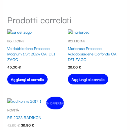
Prodotti correlati
BOLLICINE
BOLLICINE
Valdobbiadene Prosecco
Mariarosa Prosecco
Magnum 1,5lt 2024 CA’ DEI
Valdobbiadene Colfondo CA’
ZAGO
DEI ZAGO
45,00
€
29,00
€
Aggiungi al carrello
Aggiungi al carrello
Il
Il
IN OFFERTA!
In vendita!
prezzo
prezzo
NOVITÀ
originale
attuale
era:
è:
RS 2023 RADIKON
42,90 €.
39,90 €.
42,90
€
39,90
€