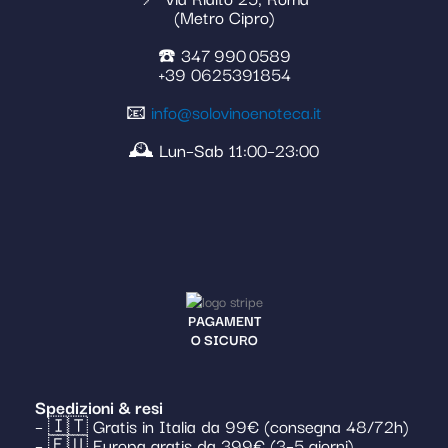
(Metro Cipro)
☎️ 347 990 0589
+39 0625391854
📧
info@solovinoenoteca.it
🕰️ Lun–Sab 11:00–23:00
PAGAMENT
O SICURO
Spedizioni & resi
– 🇮🇹 Gratis in Italia da 99€ (consegna 48/72h)
– 🇪🇺 Europa gratis da 399€ (3–5 giorni)