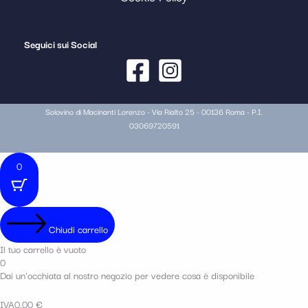
Seguici sui Social
Solovino di Macinanti Lorenzo - Via Rialto 25 - 00136 Roma - P.I.
03069720591
0
Chiudi carrello
Il tuo carrello è vuoto
0
Dai un'occhiata al nostro negozio per vedere cosa è disponibile
IVA
0,00
€