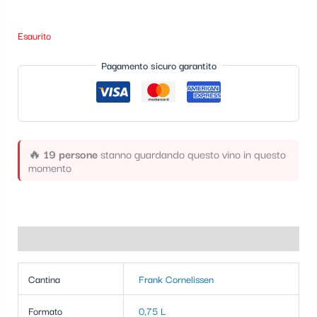
t
e
Esaurito
g
Pagamento sicuro garantito
o
r
i
a
🔥
19 persone
stanno guardando questo vino in questo
momento
Informazioni aggiuntive
Cantina
Frank Cornelissen
Formato
0,75 L