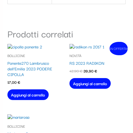
Prodotti correlati
Il
Il
IN OFFERTA!
In vendita!
prezzo
prezzo
BOLLICINE
NOVITÀ
originale
attuale
era:
è:
Ponente270 Lambrusco
RS 2023 RADIKON
42,90 €.
39,90 €.
dell’Emilia 2023 PODERE
42,90
€
39,90
€
CIPOLLA
17,00
€
Aggiungi al carrello
Aggiungi al carrello
BOLLICINE