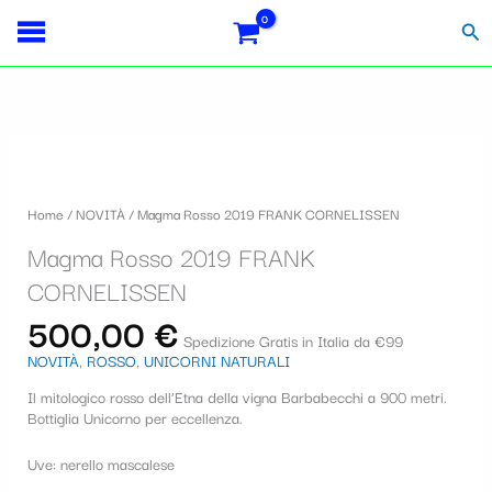
Vai
Importo
Totale
S
al
fiscale:
Carrello:
Cer
contenuto
e
l
e
z
i
Home
/
NOVITÀ
/ Magma Rosso 2019 FRANK CORNELISSEN
o
Magma Rosso 2019 FRANK
n
CORNELISSEN
a
500,00
€
u
Spedizione Gratis in Italia da €99
NOVITÀ
,
ROSSO
,
UNICORNI NATURALI
n
Il mitologico rosso dell’Etna della vigna Barbabecchi a 900 metri.
a
Bottiglia Unicorno per eccellenza.
c
Uve: nerello mascalese
a