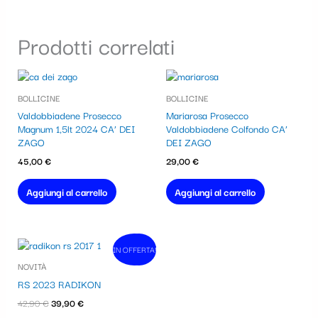
Prodotti correlati
BOLLICINE
BOLLICINE
Valdobbiadene Prosecco
Mariarosa Prosecco
Magnum 1,5lt 2024 CA’ DEI
Valdobbiadene Colfondo CA’
ZAGO
DEI ZAGO
45,00
€
29,00
€
Aggiungi al carrello
Aggiungi al carrello
Il
Il
IN OFFERTA!
In vendita!
prezzo
prezzo
NOVITÀ
originale
attuale
era:
è:
RS 2023 RADIKON
42,90 €.
39,90 €.
42,90
€
39,90
€