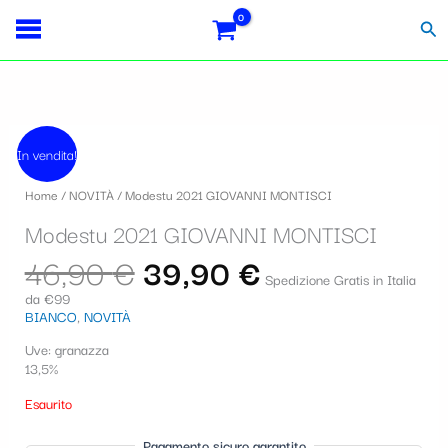
Vai
Importo
Totale
S
al
fiscale:
Carrello:
Cer
contenuto
e
l
e
Il
Il
z
prezzo
prezzo
In vendita!
originale
attuale
i
era:
è:
Home
/
NOVITÀ
/ Modestu 2021 GIOVANNI MONTISCI
46,90 €.
39,90 €.
o
Modestu 2021 GIOVANNI MONTISCI
n
46,90
€
39,90
€
a
Spedizione Gratis in Italia
da €99
u
BIANCO
,
NOVITÀ
n
Uve: granazza
a
13,5%
c
Esaurito
a
Pagamento sicuro garantito