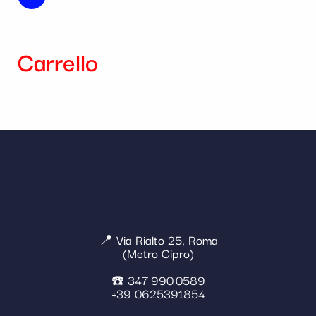
Carrello
📍 Via Rialto 25, Roma
(Metro Cipro)
☎️ 347 990 0589
+39 0625391854