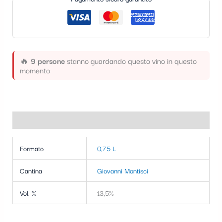
t
e
g
o
🔥
9 persone
stanno guardando questo vino in questo
momento
r
i
a
Informazioni aggiuntive
Formato
0,75 L
Cantina
Giovanni Montisci
Vol. %
13,5%